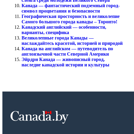
сленга среди молодежи Великого Севера
Канада — фантастический подземный город-
символ процветания и безопасности
Географическая просторность и великолепие
Самого большого города канады – Торонто!
Канадский английский — особенности,
варианты, специфика
Великолепные города Канады —
наслаждайтесь красотой, историей и природой
Канада на английском — путеводитель по
англоязычной части Северной Америки
Эйрдри Канада — живописный город,
наследие канадской истории и культуры