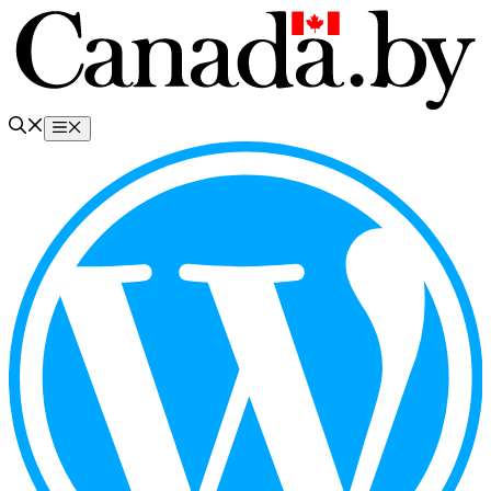
Перейти
к
содержимому
Меню