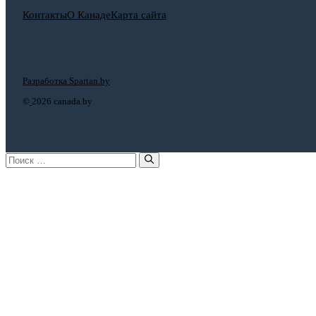
Контакты
О Канаде
Карта сайта
Разработка Spartan.by
©
2026 canada.by
Поиск: