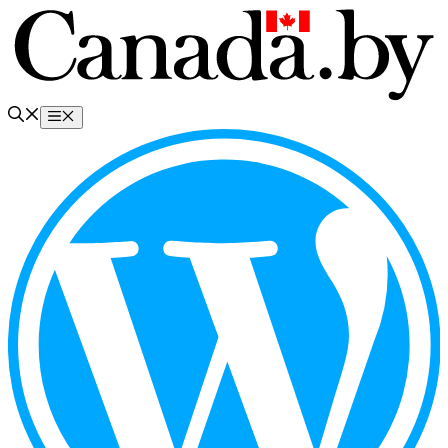
Перейти
к
содержимому
Меню