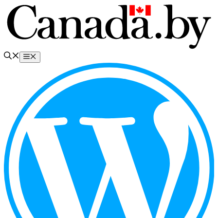
Перейти
к
содержимому
Меню