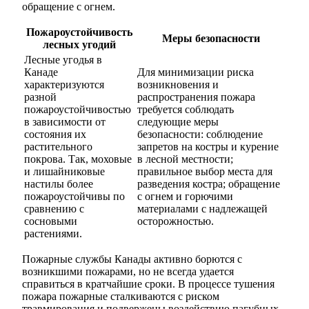
обращение с огнем.
Пожароустойчивость
Меры безопасности
лесных угодий
Лесные угодья в
Канаде
Для минимизации риска
характеризуются
возникновения и
разной
распространения пожара
пожароустойчивостью
требуется соблюдать
в зависимости от
следующие меры
состояния их
безопасности: соблюдение
растительного
запретов на костры и курение
покрова. Так, моховые
в лесной местности;
и лишайниковые
правильное выбор места для
настилы более
разведения костра; обращение
пожароустойчивы по
с огнем и горючими
сравнению с
материалами с надлежащей
сосновыми
осторожностью.
растениями.
Пожарные службы Канады активно борются с
возникшими пожарами, но не всегда удается
справиться в кратчайшие сроки. В процессе тушения
пожара пожарные сталкиваются с риском
травмирования и подвержены воздействию пагубных