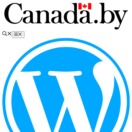
Перейти
к
содержимому
Меню