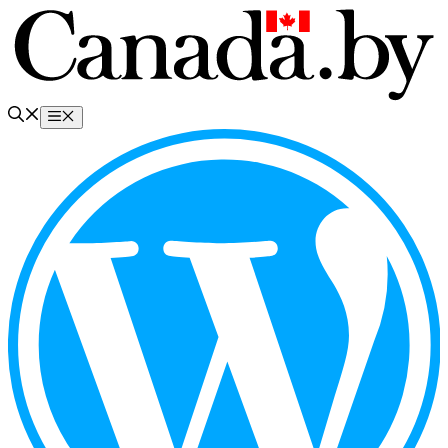
Перейти
к
содержимому
Меню