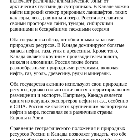
включают различные климатические зоны: от
арктических пустынь до субтропиков. В Канаде можно
найти широкий спектр природных ландшафтов, таких
как горы, леса, равнины и озера. Россия же славится
своими просторами тайги, тундры, сибирскими
равнинами и бескрайними таежными озерами.
Оба государства обладают обширными запасами
природных ресурсов. В Канаде доминируют богатые
запасы нефти, газа, угля и древесины. Кроме того,
Канада является крупным производителем золота,
никеля и алюминия. Россия также богата
разнообразными природными ресурсами, включая
нефть, газ, уголь, древесину, руды и минералы.
Оба государства активно используют свои природные
ресурсы, однако сильно отличаются в территориальном
размещении и экспорте. Например, Канада является
одним из ведущих экспортеров нефти и газа, особенно
в США. Россия же является крупнейшим экспортером
нефти в мире, поставляя ее в различные страны
Европы и Азии.
Сравнение географического положения и природных
ресурсов России и Канады позволяет увидеть, что обе
страны обладают огромным потенциалом в области