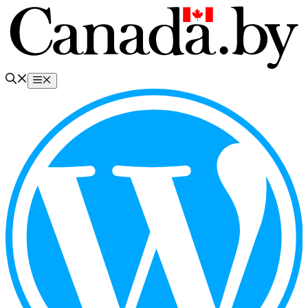
Перейти
к
содержимому
Меню