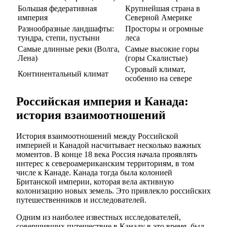
Большая федеративная
Крупнейшая страна в
империя
Северной Америке
Разнообразные ландшафты:
Просторы и огромные
тундра, степи, пустыни
леса
Самые длинные реки (Волга,
Самые высокие горы
Лена)
(горы Скалистые)
Суровый климат,
Континентальный климат
особенно на севере
Российская империя и Канада:
история взаимоотношений
История взаимоотношений между Российской
империей и Канадой насчитывает несколько важных
моментов. В конце 18 века Россия начала проявлять
интерес к североамериканским территориям, в том
числе к Канаде. Канада тогда была колонией
Британской империи, которая вела активную
колонизацию новых земель. Это привлекло российских
путешественников и исследователей.
Одним из наиболее известных исследователей,
совершивших путешествие в Канаду в это время, был