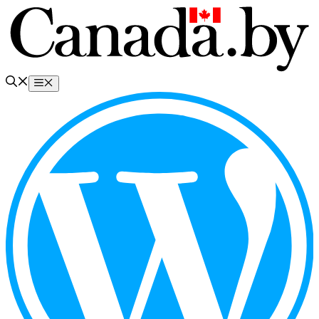
Перейти
к
содержимому
Меню