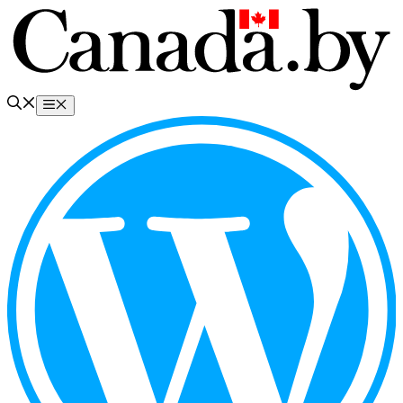
Перейти
к
содержимому
Меню