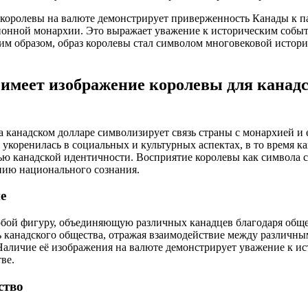
 королевы на валюте демонстрирует приверженность Канады к 
ионной монархии. Это выражает уважение к историческим событ
им образом, образ королевы стал символом многовековой истори
 имеет изображение королевы для канад
 канадском долларе символизирует связь страны с монархией и 
ь укоренилась в социальных и культурных аспектах, в то время 
ью канадской идентичности. Восприятие королевы как символа 
нию национального сознания.
е
собой фигуру, объединяющую различных канадцев благодаря общ
 канадского общества, отражая взаимодействие между различны
аличие её изображения на валюте демонстрирует уважение к ис
ве.
ство