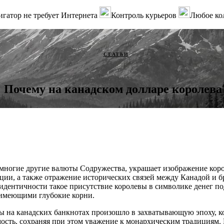
гатор не требует Интернета
Контроль курьеров
Любое ко
СТАТЬИ
Почему на канадском долларе королева
 многие другие валюты Содружества, украшает изображение ко
иции, а также отражение исторических связей между Канадой и 
 идентичности такое присутствие королевы в символике денег по
 имеющими глубокие корни.
ы на канадских банкнотах произошло в захватывающую эпоху, к
ость, сохраняя при этом уважение к монархическим традициям. 