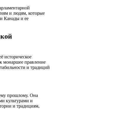
парламентарной
иям и людям, которые
и Канады и ее
ской
её историческое
как монаршее правление
стабильности и традиций
ему прошлому. Она
ми культурами и
тории и традициям,