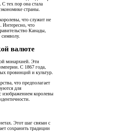
 С тех пор она стала
 экономике страны.
королевы, что служит не
. Интересно, что
Правительство Канады,
 символу.
кой валюте
кой монархией. Эти
империи. С 1867 года,
ных провинций и культур.
рства, что предполагает
зуются для
 с изображением королевы
 идентичности.
етах. Этот шаг связан с
ает сохранить традиции