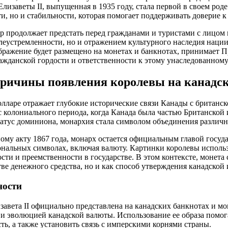
изаветы II, выпущенная в 1935 году, стала первой в своем роде.
и, но и стабильности, которая помогает поддерживать доверие к
р продолжает предстать перед гражданами и туристами с лицом 
леустремленности, но и отражением культурного наследия нации
ображение будет размещено на монетах и банкнотах, принимает 
ражданской гордости и ответственности к этому унаследованному
ричины появления королевы на канадс
олларе отражает глубокие исторические связи Канады с британс
с колониального периода, когда Канада была частью Британской 
татус доминиона, монархия стала символом объединения различ
му акту 1867 года, монарх остается официальным главой госуда
ональных символах, включая валюту. Картинки королевы исполь
сти и преемственности в государстве. В этом контексте, монета
тве денежного средства, но и как способ утверждения канадской
ности
завета II официально представлена на канадских банкнотах и мон
 и эволюцией канадской валюты. Использование ее образа помог
ть, а также установить связь с имперскими корнями страны.