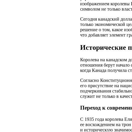
изображением королевы Ел
символом не только власт
Сегодня канадский долла
только экономической це
решение о том, какое из
что добавляет элемент г
Исторические п
Королева на канадском д
отношения берут начало 
когда Канада получила с
Согласно Конституционно
его присутствие на наци
подчеркивания стабильно
служит не только в качес
Переход к современ
С 1935 года королева Ели
ее восхождением на трон
и историческую значимос