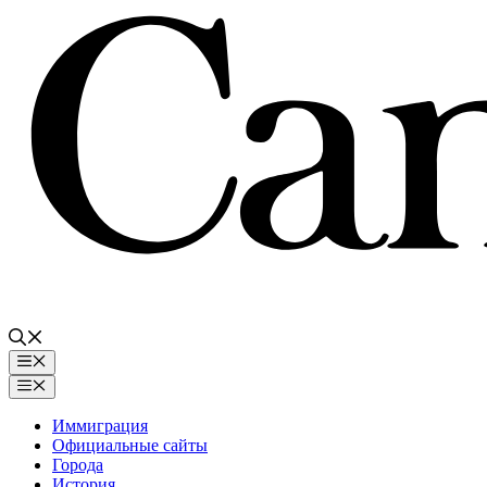
Перейти
к
содержимому
Меню
Меню
Иммиграция
Официальные сайты
Города
История