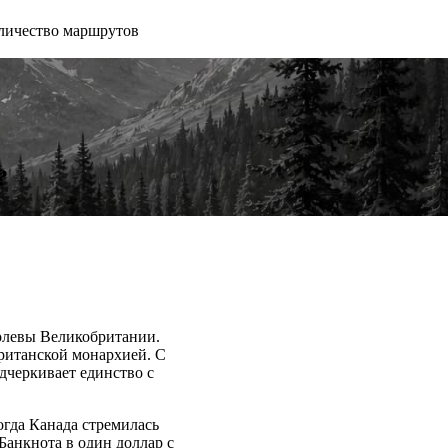
личество маршрутов
?
ролевы Великобритании.
британской монархией. С
дчеркивает единство с
огда Канада стремилась
Банкнота в один доллар с