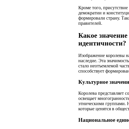
Кроме того, присутствие
демократии и конституц
формировали страну. Так
правителей.
Какое значение
идентичности?
Изображение королевы на
наследие. Эта значимост
стало неотъемлемой част
способствует формирова
Культурное значени
Королева представляет 
освещает многогранность
этническими группами. Н
которые ценятся в общест
Национальное един