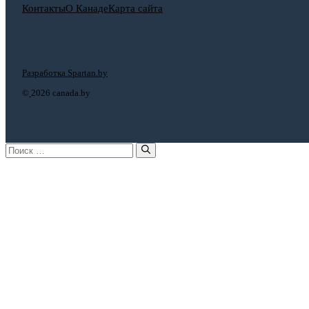
Контакты
О Канаде
Карта сайта
Разработка Spartan.by
©
2026 canada.by
Поиск: