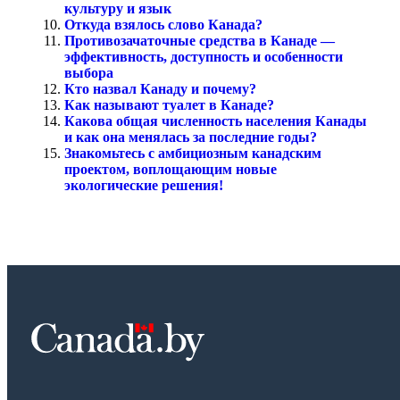
культуру и язык
Откуда взялось слово Канада?
Противозачаточные средства в Канаде —
эффективность, доступность и особенности
выбора
Кто назвал Канаду и почему?
Как называют туалет в Канаде?
Какова общая численность населения Канады
и как она менялась за последние годы?
Знакомьтесь с амбициозным канадским
проектом, воплощающим новые
экологические решения!