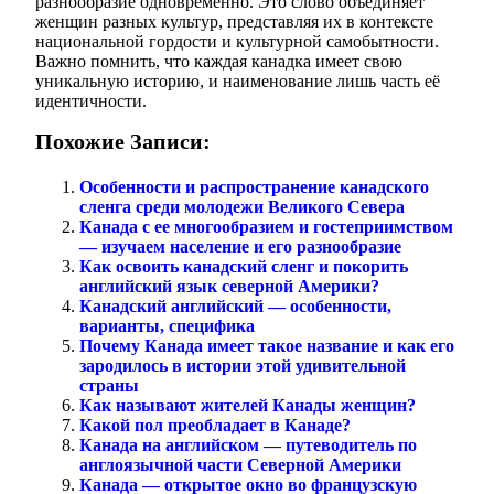
разнообразие одновременно. Это слово объединяет
женщин разных культур, представляя их в контексте
национальной гордости и культурной самобытности.
Важно помнить, что каждая канадка имеет свою
уникальную историю, и наименование лишь часть её
идентичности.
Похожие Записи:
Особенности и распространение канадского
сленга среди молодежи Великого Севера
Канада с ее многообразием и гостеприимством
— изучаем население и его разнообразие
Как освоить канадский сленг и покорить
английский язык северной Америки?
Канадский английский — особенности,
варианты, специфика
Почему Канада имеет такое название и как его
зародилось в истории этой удивительной
страны
Как называют жителей Канады женщин?
Какой пол преобладает в Канаде?
Канада на английском — путеводитель по
англоязычной части Северной Америки
Канада — открытое окно во французскую