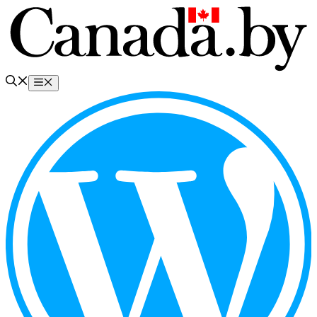
Перейти
к
содержимому
Меню