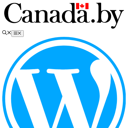
Перейти
к
содержимому
Меню