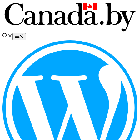
Перейти
к
содержимому
Меню