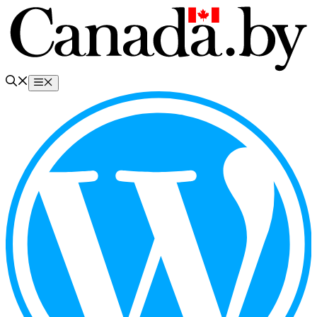
Перейти
к
содержимому
Меню