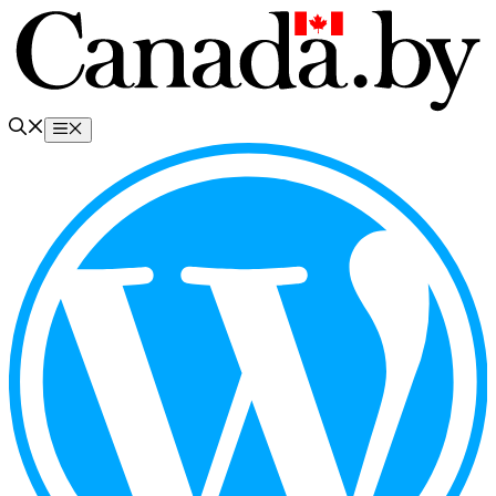
Перейти
к
содержимому
Меню