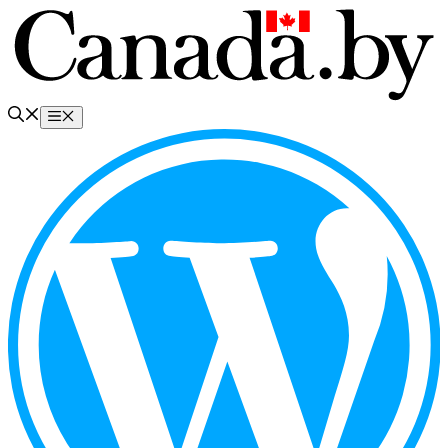
Перейти
к
содержимому
Меню