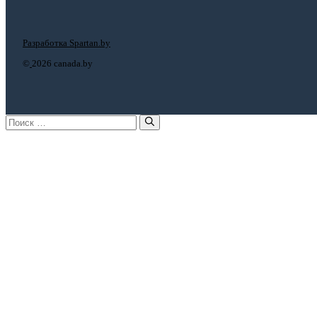
Разработка Spartan.by
©
2026 canada.by
Поиск: