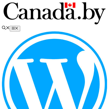
Перейти
к
содержимому
Меню