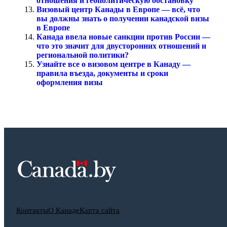
отношения и геополитическую обстановку
Визовый центр Канады в Европе — всё, что
вы должны знать о получении канадской визы
в Европе
Канада ввела новые санкции против России —
что это значит для двусторонних отношений и
региональной политики?
Узнайте все о визовом центре в Канаду —
правила въезда, документы и сроки
оформления визы
Контакты
О Канаде
Карта сайта