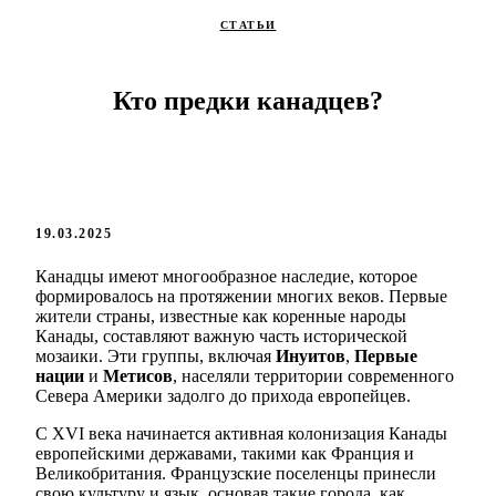
СТАТЬИ
Кто предки канадцев?
19.03.2025
Канадцы имеют многообразное наследие, которое
формировалось на протяжении многих веков. Первые
жители страны, известные как коренные народы
Канады, составляют важную часть исторической
мозаики. Эти группы, включая
Инуитов
,
Первые
нации
и
Метисов
, населяли территории современного
Севера Америки задолго до прихода европейцев.
С XVI века начинается активная колонизация Канады
европейскими державами, такими как Франция и
Великобритания. Французские поселенцы принесли
свою культуру и язык, основав такие города, как