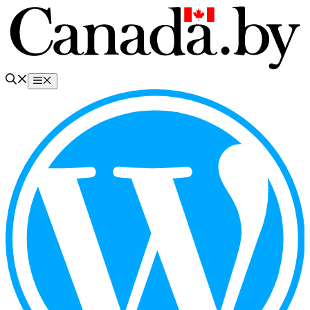
Перейти
к
содержимому
Меню