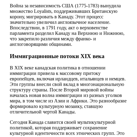
Война за независимость США (1775-1783) вынудила
множество Loyalists, поддерживавших Британскую
корону, мигрировать в Канаду. Этот процесс
значительно увеличил англоязычное население.
Впоследствии, в 1791 году, акт о верховенстве
парламента разделил Канаду на Верхнюю и Нижнюю,
что закрепило различия между франко- и
англоговорящими общинами.
Иммиграционные потоки XIX века
В XIX веке канадская политика в отношении
иммиграции привела к массовому притоку
европейцев, включая ирландцев, итальянцев и немцев.
Эти группы внесли свой вклад в многонациональную
структуру страны. После Второй мировой войны
началась новая волна иммиграции из разных уголков
мира, в том числе из Азии и Африки. Это разнообразие
формировало культурную мозаику, ставшую
отличительной чертой Канады.
Сегодня Канада славится своей мультикультурной
политикой, которая поддерживает сохранение
культурной идентичности всех этнических групп. Это