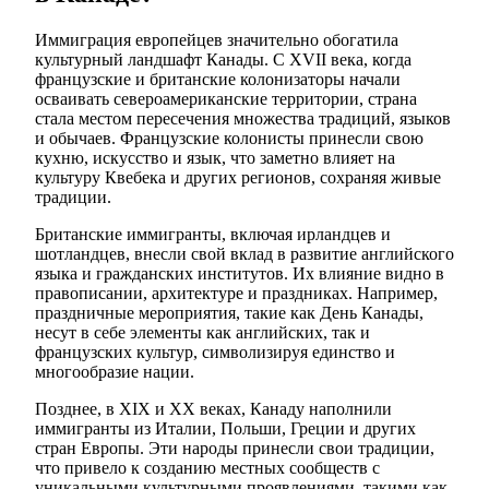
Иммиграция европейцев значительно обогатила
культурный ландшафт Канады. С XVII века, когда
французские и британские колонизаторы начали
осваивать североамериканские территории, страна
стала местом пересечения множества традиций, языков
и обычаев. Французские колонисты принесли свою
кухню, искусство и язык, что заметно влияет на
культуру Квебека и других регионов, сохраняя живые
традиции.
Британские иммигранты, включая ирландцев и
шотландцев, внесли свой вклад в развитие английского
языка и гражданских институтов. Их влияние видно в
правописании, архитектуре и праздниках. Например,
праздничные мероприятия, такие как День Канады,
несут в себе элементы как английских, так и
французских культур, символизируя единство и
многообразие нации.
Позднее, в XIX и XX веках, Канаду наполнили
иммигранты из Италии, Польши, Греции и других
стран Европы. Эти народы принесли свои традиции,
что привело к созданию местных сообществ с
уникальными культурными проявлениями, такими как