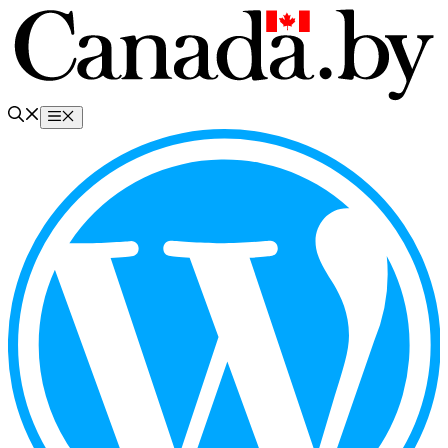
Перейти
к
содержимому
Меню