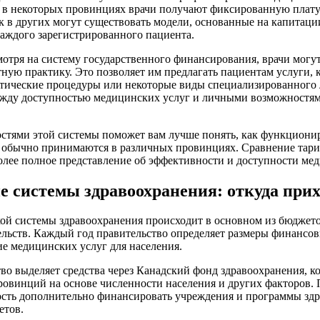
, в некоторых провинциях врачи получают фиксированную плату
к в других могут существовать модели, основанные на капитации
аждого зарегистрированного пациента.
мотря на систему государственного финансирования, врачи могу
стную практику. Это позволяет им предлагать пациентам услуги,
метические процедуры или некоторые виды специализированного 
ежду доступностью медицинских услуг и личными возможностями
стями этой системы поможет вам лучше понять, как функционир
 обычно принимаются в различных провинциях. Сравнение тари
олее полное представление об эффективности и доступности мед
 системы здравоохранения: откуда прих
ой системы здравоохранения происходит в основном из бюджет
льств. Каждый год правительство определяет размеры финансо
е медицинских услуг для населения.
во выделяет средства через Канадский фонд здравоохранения, к
овинций на основе численности населения и других факторов.
сть дополнительно финансировать учреждения и программы здр
етов.