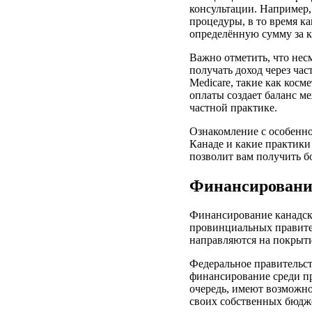
консультации. Например
процедуры, в то время ка
определённую сумму за к
Важно отметить, что нес
получать доход через ча
Medicare, такие как кос
оплаты создает баланс м
частной практике.
Ознакомление с особенно
Канаде и какие практики
позволит вам получить б
Финансирование
Финансирование канадск
провинциальных правите
направляются на покрыти
Федеральное правительст
финансирование среди пр
очередь, имеют возможно
своих собственных бюдж