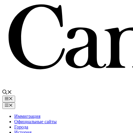
Перейти
к
содержимому
Меню
Меню
Иммиграция
Официальные сайты
Города
История