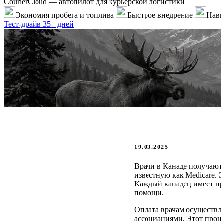
CourierCloud — автопилот для курьерской логистики
Экономия пробега и топлива
Быстрое внедрение
Нави
Тест-драйв 35+ дней
19.03.2025
Врачи в Канаде получают
известную как Medicare.
Каждый канадец имеет пр
помощи.
Оплата врачам осуществ
ассоциациями. Этот проц