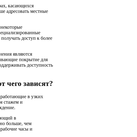
рах, касающихся
ше адресовать местные
 некоторые
специализированные
 получать доступ к более
нения являются
чивающие покрытие для
оддерживать доступность
т чего зависят?
 работающие в узких
им стажем и
ждение.
тающий в
но больше, чем
 рабочие часы и