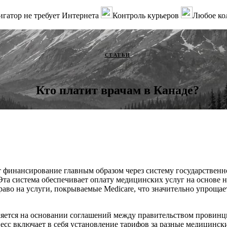
гатор не требует Интернета
Контроль курьеров
Любое ко
СТАТЬИ
Кто платит врачам в Канаде?
 финансирование главным образом через систему государственн
 Эта система обеспечивает оплату медицинских услуг на основе 
аво на услуги, покрываемые Medicare, что значительно упрощае
ляется на основании соглашений между правительством провин
есс включает в себя установление тарифов за разные медицинск