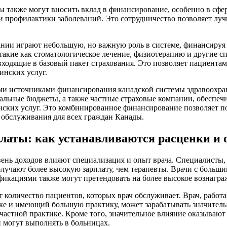
также могут вносить вклад в финансирование, особенно в сфе
и профилактики заболеваний. Это сотрудничество позволяет луч
ании играют небольшую, но важную роль в системе, финансируя
такие как стоматологическое лечение, физиотерапию и другие 
входящие в базовый пакет страхования. Это позволяет пациентам
инских услуг.
ми источниками финансирования канадской системы здравоохра
альные бюджеты, а также частные страховые компании, обеспе
ских услуг. Это комбинированное финансирование позволяет п
 обслуживания для всех граждан Канады.
латы: как устанавливаются расценки и о
ень доходов влияют специализация и опыт врача. Специалисты,
получают более высокую зарплату, чем терапевты. Врачи с больш
икациями также могут претендовать на более высокое вознагра
т количество пациентов, которых врач обслуживает. Врач, рабо
е и имеющий большую практику, может зарабатывать значитель
частной практике. Кроме того, значительное влияние оказывают
и могут выполнять в больницах.