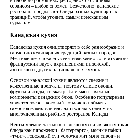
и пабов до роскошных ресторанов с отличным
сервисом – выбор огромен. Безусловно, канадские
рестораны предлагают блюда разных кулинарных
традиций, чтобы угодить самым изысканным
гурманам.
Канадская кухня
Канадская кухня олицетворяет в себе разнообразие и
гармонию кулинарных традиций разных народов.
Местные шеф-повара умеют изысканно сочетать англо-
французский вкус с вкраплениями индейской,
азиатской и других национальных кухонь.
Основой канадской кухни являются свежие и
качественные продукты, поэтому сырые овощи,
фрукты и ягоды, свежая рыба и мясо – важные
компоненты канадских блюд. Особенно популярным
является лосось, который возможно поймать
самостоятельно или насладиться им в одном из
многочисленных рыбных ресторанов Канады.
Неотъемлемой частью канадской кухни являются такие
блюда как пироженки «баттертартс», мясные пайки
«тури», гороховый суп «смоукд мит мэпл сироп» и