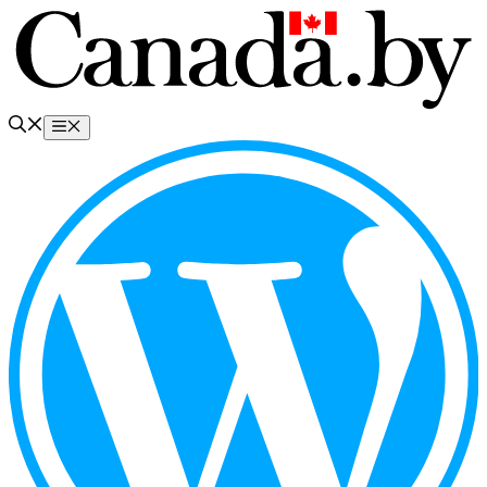
Перейти
к
содержимому
Меню