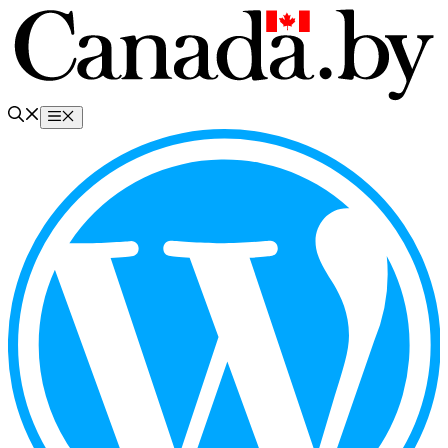
Перейти
к
содержимому
Меню