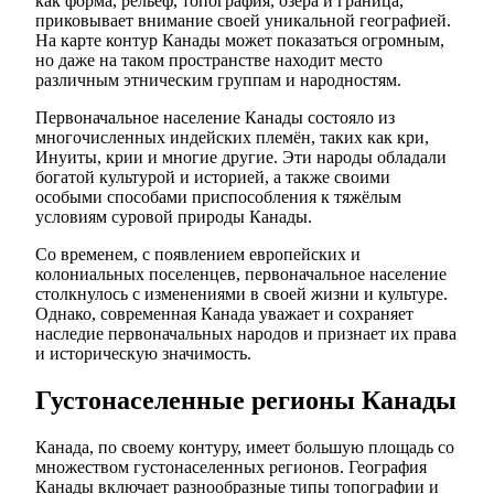
как форма, рельеф, топография, озера и граница,
приковывает внимание своей уникальной географией.
На карте контур Канады может показаться огромным,
но даже на таком пространстве находит место
различным этническим группам и народностям.
Первоначальное население Канады состояло из
многочисленных индейских племён, таких как кри,
Инуиты, крии и многие другие. Эти народы обладали
богатой культурой и историей, а также своими
особыми способами приспособления к тяжёлым
условиям суровой природы Канады.
Со временем, с появлением европейских и
колониальных поселенцев, первоначальное население
столкнулось с изменениями в своей жизни и культуре.
Однако, современная Канада уважает и сохраняет
наследие первоначальных народов и признает их права
и историческую значимость.
Густонаселенные регионы Канады
Канада, по своему контуру, имеет большую площадь со
множеством густонаселенных регионов. География
Канады включает разнообразные типы топографии и