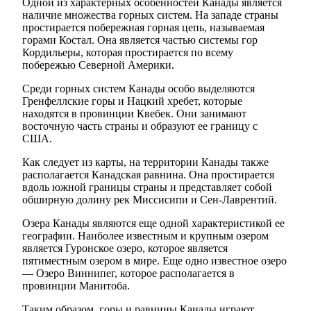
Одной из характерных особенностей Канады является
наличие множества горных систем. На западе страны
простирается побережная горная цепь, называемая
горами Костал. Она является частью системы гор
Кордильеры, которая простирается по всему
побережью Северной Америки.
Среди горных систем Канады особо выделяются
Гренфеллские горы и Нацкий хребет, которые
находятся в провинции Квебек. Они занимают
восточную часть страны и образуют ее границу с
США.
Как следует из карты, на территории Канады также
располагается Канадская равнина. Она простирается
вдоль южной границы страны и представляет собой
обширную долину рек Миссисипи и Сен-Лаврентий.
Озера Канады являются еще одной характеристикой ее
географии. Наиболее известным и крупным озером
является Гуронское озеро, которое является
пятиместным озером в мире. Еще одно известное озеро
— Озеро Виннипег, которое располагается в
провинции Манитоба.
Таким образом, горы и равнины Канады играют