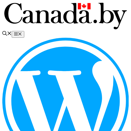
Перейти
к
содержимому
Меню