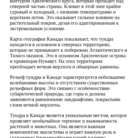
контуром Арктического круга, который проходит над
северной частью страны. Климат в этой зоне крайне
суровый и холодный, с низкими температурами и
коротким летом. Это оказывает сильное влияние на
растительный покров, делая его адаптированным к
экстремальным условиям.
Карта географии Канады показывает, что тундра
находится в основном в северных территориях,
которые не примыкают к побережью Атлантического и
Тихого океанов. Это в основном Арктические острова
и провинция Нунавут. На этих территориях
преобладает вечная мерзлота и обширные равнины.
Рельеф тундры в Канаде характеризуется небольшими
колебаниями высоты и отсутствием существенных
рельефных форм. Это связано с особенностями
субарктической природы, где горы и долины
заменяются равнинными ландшафтами, покрытыми
слоем вечной мерзлоты.
Тундра в Канаде является уникальным местом, которое
проявляет необычайное терпение и выживаемость
растений и животных. Она является важным
компонентом экосистемы и играет важную роль в
сохранении биоразнообразия нашей планеты.