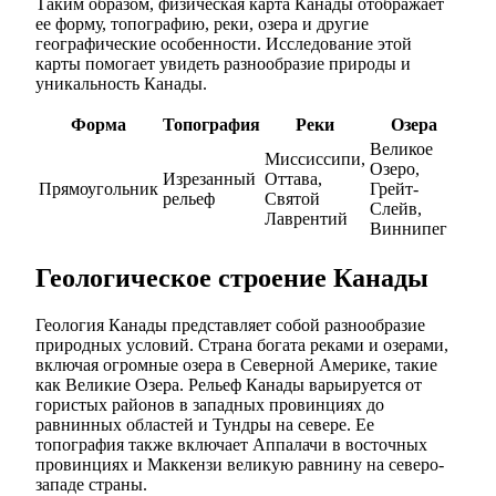
Таким образом, физическая карта Канады отображает
ее форму, топографию, реки, озера и другие
географические особенности. Исследование этой
карты помогает увидеть разнообразие природы и
уникальность Канады.
Форма
Топография
Реки
Озера
Великое
Миссиссипи,
Озеро,
Изрезанный
Оттава,
Прямоугольник
Грейт-
рельеф
Святой
Слейв,
Лаврентий
Виннипег
Геологическое строение Канады
Геология Канады представляет собой разнообразие
природных условий. Страна богата реками и озерами,
включая огромные озера в Северной Америке, такие
как Великие Озера. Рельеф Канады варьируется от
гористых районов в западных провинциях до
равнинных областей и Тундры на севере. Ее
топография также включает Аппалачи в восточных
провинциях и Маккензи великую равнину на северо-
западе страны.