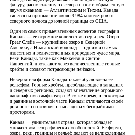
фигуру, расположенную с севера на юг и обрамленную
двумя океанами — Атлантическим и Тихим. Канада
тянется на протяжении около 9 984 километров от
северного полюса до южной границы со США.
Один из самых примечательных аспектов географии
Канады — ее огромное количество озер и рек. Озеро
Греат Слейв — крупнейшее озеро в Северной
Америке, а Ниагарский водопад — одним из самых
известных и величественных природных чудес мира.
Реки Канады, такие как Маккензи и Святой
Лаврентий, протекают через величественные горные
хребты и создают потрясающие пейзажи.
Невероятная форма Канады также обусловлена ее
рельефом. Горные хребты, преобладающие в западных
и северных регионах, создают впечатление огромного
ландшафтного амфитеатра. В то же время, плоскогорья
и равнины восточной части Канады отличаются своей
ровностью и позволяют насладиться бескрайними
просторами.
Канада — удивительная страна, которая обладает
множеством географических особенностей. Ее форма,
озера, реки, границы и рельеф делают ее великолепным