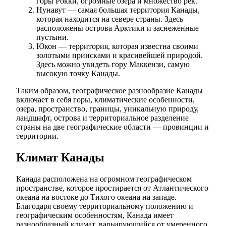
горы Рокки, огромные озера и множество рек.
Нунавут — самая большая территория Канады,
которая находится на севере страны. Здесь
расположены острова Арктики и заснеженные
пустыни.
Юкон — территория, которая известна своими
золотыми приисками и красивейшей природой.
Здесь можно увидеть гору Маккензи, самую
высокую точку Канады.
Таким образом, географическое разнообразие Канады
включает в себя горы, климатические особенности,
озера, пространство, границы, уникальную природу,
ландшафт, острова и территориальное разделение
страны на две географические области — провинции и
территории.
Климат Канады
Канада расположена на огромном географическом
пространстве, которое простирается от Атлантического
океана на востоке до Тихого океана на западе.
Благодаря своему территориальному положению и
географическим особенностям, Канада имеет
разнообразный климат, варьирующийся от умеренного