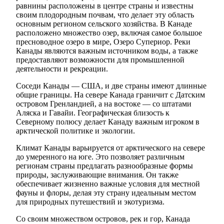
равнины расположены в центре страны и известны
своим плодородным почвам, что делает эту область
основным регионом сельского хозяйства. В Канаде
расположено множество озер, включая самое большое
пресноводное озеро в мире, Озеро Супериор. Реки
Канады являются важным источником воды, а также
предоставляют возможности для промышленной
деятельности и рекреации.
Соседи Канады — США, и две страны имеют длинные
общие границы. На севере Канада граничит с Датским
островом Гренландией, а на востоке — со штатами
Аляска и Гавайи. Географическая близость к
Северному полюсу делает Канаду важным игроком в
арктической политике и экологии.
Климат Канады варьируется от арктического на севере
до умеренного на юге. Это позволяет различным
регионам страны предлагать разнообразные формы
природы, заслуживающие внимания. Он также
обеспечивает жизненно важные условия для местной
фауны и флоры, делая эту страну идеальным местом
для природных путешествий и экотуризма.
Со своим множеством островов, рек и гор, Канада