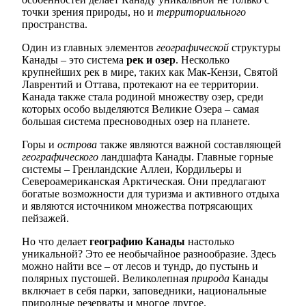
точки зрения природы, но и
территориального
пространства.
Один из главных элементов
географической
структуры
Канады – это система
рек и озер
. Несколько
крупнейших рек в мире, таких как Мак-Кензи, Святой
Лаврентий и Оттава, протекают на ее территории.
Канада также стала родиной множеству озер, среди
которых особо выделяются Великие Озера – самая
большая система пресноводных озер на планете.
Горы и
острова
также являются важной составляющей
географического
ландшафта Канады. Главные горные
системы – Гренландские Аллеи, Кордильеры и
Североамериканская Арктическая. Они предлагают
богатые возможности для туризма и активного отдыха
и являются источником множества потрясающих
пейзажей.
Но что делает
географию Канады
настолько
уникальной? Это ее необычайное разнообразие. Здесь
можно найти все – от лесов и тундр, до пустынь и
полярных пустошей. Великолепная
природа
Канады
включает в себя парки, заповедники, национальные
природные резерваты и многое другое.