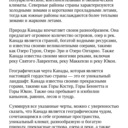
климаты. Северные районы страны характеризуются
холодными зимами и короткими прохладными летами,
тогда как южные районы наслаждаются более теплыми
зимами и жаркими летами.
Природа Канады впечатляет своим разнообразием. Она
предлагает огромное количество островов, озер и рек.
Канада является страной, богатой водными ресурсами,
и известна своими великолепными озерами, такими
как Озеро Гурон, Озеро Эри и Озеро Онтарио. Также
Канада известна своими многими реками, включая
реку Святого Лаврентия, реку Маккензи и реку Юкон.
Географическая черта Канады, которая является
настоящей гордостью страны — это ее уникальный
ландшафт. Канада известна своими прекрасными
горами, такими как Горы Костер, Горы Беннетта и
Горы Юкон. Также она пребывает в изобилии
каньонов, равнин, лесов и тундр.
Суммируя все указанные черты, можно с уверенностью
сказать, что Канада является географическим чудом,
сочетающимся в себе огромные пространства,
уникальный климат, разнообразную и богатую
природу, прекрасные острова, озера и реки, а также