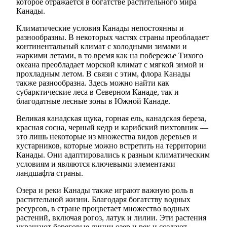
которое отражается в богатстве растительного мира
Канады.
Климатические условия Канады непостоянны и
разнообразны. В некоторых частях страны преобладает
континентальный климат с холодными зимами и
жаркими летами, в то время как на побережье Тихого
океана преобладает морской климат с мягкой зимой и
прохладным летом. В связи с этим, флора Канады
также разнообразна. Здесь можно найти как
субарктические леса в Северном Канаде, так и
благодатные лесные зоны в Южной Канаде.
Великая канадская щука, горная ель, канадская береза,
красная сосна, черный кедр и карибский пихтовник —
это лишь некоторые из множества видов деревьев и
кустарников, которые можно встретить на территории
Канады. Они адаптировались к разным климатическим
условиям и являются ключевыми элементами
ландшафта страны.
Озера и реки Канады также играют важную роль в
растительной жизни. Благодаря богатству водных
ресурсов, в стране процветает множество водных
растений, включая рогоз, латук и лилии. Эти растения
украшают береговые линии озер и рек и создают