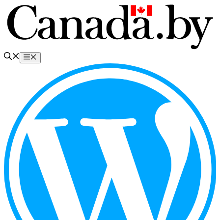
Перейти
к
содержимому
Меню