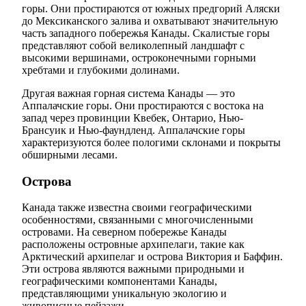
горы. Они простираются от южных предгорий Аляски
до Мексиканского залива и охватывают значительную
часть западного побережья Канады. Скалистые горы
представляют собой великолепный ландшафт с
высокими вершинами, остроконечными горными
хребтами и глубокими долинами.
Другая важная горная система Канады — это
Аппалачские горы. Они простираются с востока на
запад через провинции Квебек, Онтарио, Нью-
Брансуик и Нью-фаундленд. Аппалачские горы
характеризуются более пологими склонами и покрыты
обширными лесами.
Острова
Канада также известна своими географическими
особенностями, связанными с многочисленными
островами. На северном побережье Канады
расположены островные архипелаги, такие как
Арктический архипелаг и острова Виктория и Баффин.
Эти острова являются важными природными и
географическими компонентами Канады,
представляющими уникальную экологию и
живописные пейзажи.