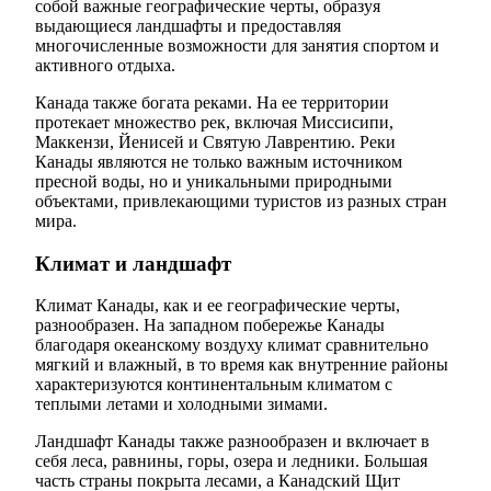
собой важные географические черты, образуя
выдающиеся ландшафты и предоставляя
многочисленные возможности для занятия спортом и
активного отдыха.
Канада также богата реками. На ее территории
протекает множество рек, включая Миссисипи,
Маккензи, Йенисей и Святую Лаврентию. Реки
Канады являются не только важным источником
пресной воды, но и уникальными природными
объектами, привлекающими туристов из разных стран
мира.
Климат и ландшафт
Климат Канады, как и ее географические черты,
разнообразен. На западном побережье Канады
благодаря океанскому воздуху климат сравнительно
мягкий и влажный, в то время как внутренние районы
характеризуются континентальным климатом с
теплыми летами и холодными зимами.
Ландшафт Канады также разнообразен и включает в
себя леса, равнины, горы, озера и ледники. Большая
часть страны покрыта лесами, а Канадский Щит