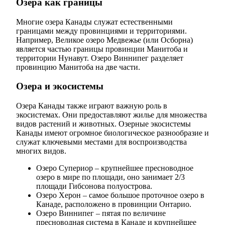
Озера как границы
Многие озера Канады служат естественными
границами между провинциями и территориями.
Например, Великое озеро Медвежье (или Осборна)
является частью границы провинции Манитоба и
территории Нунавут. Озеро Виннипег разделяет
провинцию Манитоба на две части.
Озера и экосистемы
Озера Канады также играют важную роль в
экосистемах. Они предоставляют жилье для множества
видов растений и животных. Озерные экосистемы
Канады имеют огромное биологическое разнообразие и
служат ключевыми местами для воспроизводства
многих видов.
Озеро Супериор – крупнейшее пресноводное
озеро в мире по площади, оно занимает 2/3
площади Гибсонова полуострова.
Озеро Херон – самое большое проточное озеро в
Канаде, расположено в провинции Онтарио.
Озеро Виннипег – пятая по величине
пресноводная система в Канаде и крупнейшее