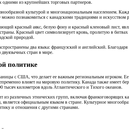
их одними из крупнейших торговых партнеров.
азнообразной культурой и многонациональным населением. Кажд
е можно познакомиться с канадскими традициями и искусством 
ающий красный аякс, белую фону и красный кленовый лист, явл
траны. Красный цвет символизирует кровь, пролитую в битвах з
надской природой.
спространены два языка: французский и английский. Благодаря 
з двуязычных стран в мире.
ой политике
аницы с США, что делает ее важным региональным игроком. Ее 
епременно влияет на мировую политику. Канада также имеет бе
0 тысяч километров вдоль Атлантического и Тихого океанов.
ит из различных этнических групп, включая франкоговорящих к
м, является официальным языком в стране. Культурное многообр
тику и отношения с другими странами.