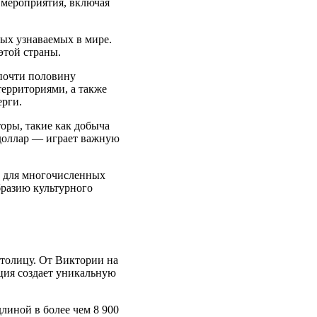
 мероприятия, включая
мых узнаваемых в мире.
этой страны.
почти половину
ерриториями, а также
ерги.
торы, такие как добыча
 доллар — играет важную
м для многочисленных
бразию культурного
столицу. От Виктории на
нция создает уникальную
линой в более чем 8 900