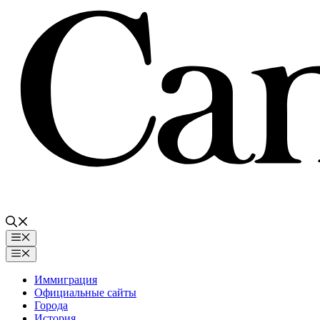
Перейти
к
содержимому
Меню
Меню
Иммиграция
Официальные сайты
Города
История