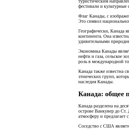
туристическим направле
фестивали и культурные 
Флаг Канады, с изображе
Это символ национальной
Географически, Канада 
континента. Она известн
удивительными природным
Экономика Канады являет
нефти и газа, сельское 
роль в международной то
Канада также известна с
этнических групп, котор
наследия Канады.
Канада: общее 
Канада разделена на дес
острове Ванкувер до Ст.
атмосферу и предлагает 
Соседство с США являетс