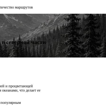
личество маршрутов
в северной части
фией и процветающей
океанами, что делает ее
я популярным