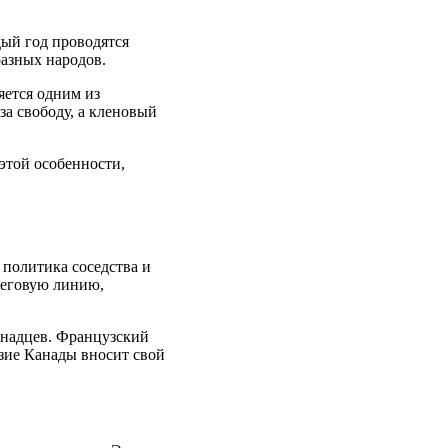
ый год проводятся
разных народов.
яется одним из
а свободу, а кленовый
этой особенности,
политика соседства и
реговую линию,
анадцев. Французский
азие Канады вносит свой