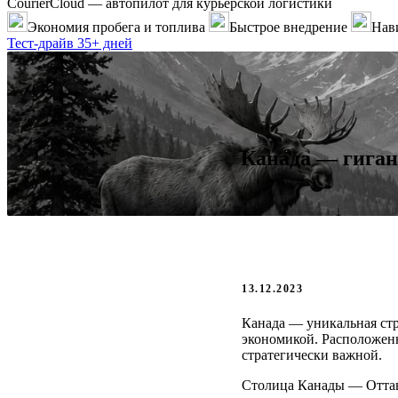
CourierCloud — автопилот для курьерской логистики
Экономия пробега и топлива
Быстрое внедрение
Нави
Тест-драйв 35+ дней
Канада — гиган
13.12.2023
Канада — уникальная стр
экономикой. Расположенн
стратегически важной.
Столица Канады — Оттав