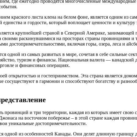
нием, где ежегодно проводятся многочисленные международные
события.
нием красного листа клена на белом фоне, является одним из са
 единства и гордости, который воплощает ценности и культуру 
является крупнейшей страной в Северной Америке, занимающей 
а своими раскинувшимися на просторах страны провинциями и т
и достопримечательностями, включая горы, озера, леса и айсб
ся одной из самых развитых в мире, сочетая в себе сильные сек
хозяйство, туризм и финансы. Национальная валюта — канадский
рговле и финансовых операциях.
воей открытостью и гостеприимством. Эта страна является домо
ые сосуществуют в гармонии и способствуют богатству и разноо
представление
ять провинций и три территории, каждая из которых имеет свою 
 Джонаса на восточном побережье – в этой стране каждая прови
свои уникальные достопримечательности.
я одной из особенностей Канады. Они делят длинную границу д