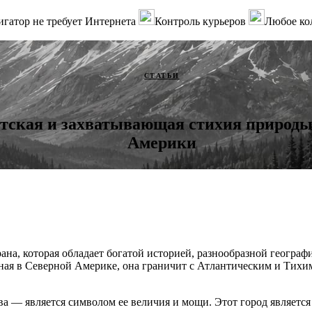
гатор не требует Интернета
Контроль курьеров
Любое ко
СТАТЬИ
тская и захватывающая стихия природы 
Америки
ана, которая обладает богатой историей, разнообразной геогра
ая в Северной Америке, она граничит с Атлантическим и Тихим 
а — является символом ее величия и мощи. Этот город являетс