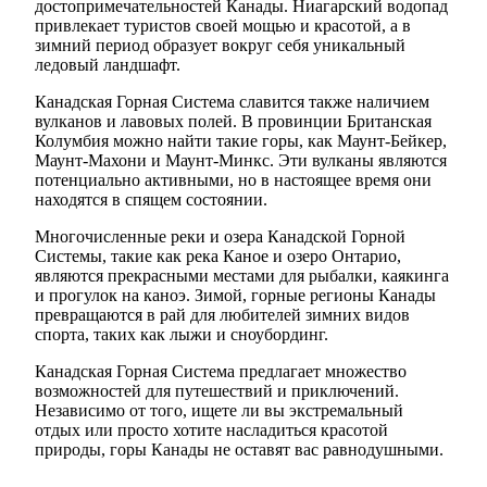
достопримечательностей Канады. Ниагарский водопад
привлекает туристов своей мощью и красотой, а в
зимний период образует вокруг себя уникальный
ледовый ландшафт.
Канадская Горная Система славится также наличием
вулканов и лавовых полей. В провинции Британская
Колумбия можно найти такие горы, как Маунт-Бейкер,
Маунт-Махони и Маунт-Минкс. Эти вулканы являются
потенциально активными, но в настоящее время они
находятся в спящем состоянии.
Многочисленные реки и озера Канадской Горной
Системы, такие как река Каное и озеро Онтарио,
являются прекрасными местами для рыбалки, каякинга
и прогулок на каноэ. Зимой, горные регионы Канады
превращаются в рай для любителей зимних видов
спорта, таких как лыжи и сноубординг.
Канадская Горная Система предлагает множество
возможностей для путешествий и приключений.
Независимо от того, ищете ли вы экстремальный
отдых или просто хотите насладиться красотой
природы, горы Канады не оставят вас равнодушными.