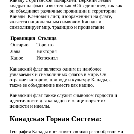
Канаду с британской монархией. Верхний левый
квадрат на флаге известен как «Объединение», так как
он объединяет различные провинции и территории
Канады. Клёновый лист, изображенный на флаге,
является национальным символом Канады и
символизирует мир, традицию и процветание.
Провинция
Столица
Онтарио
Торонто
Лава
Виктория
Каное
Иегзекиэл
Канадский флаг является одним из наиболее
узнаваемых и символичных флагов в мире. Он
отражает историю, природу и культуру Канады, а
также ее объединение вместе как нацию.
Канадский флаг также служит символом гордости и
идентичности для канадцев и олицетворяет их
ценности и идеалы.
Канадская Горная Система:
География Канады впечатляет своими разнообразными