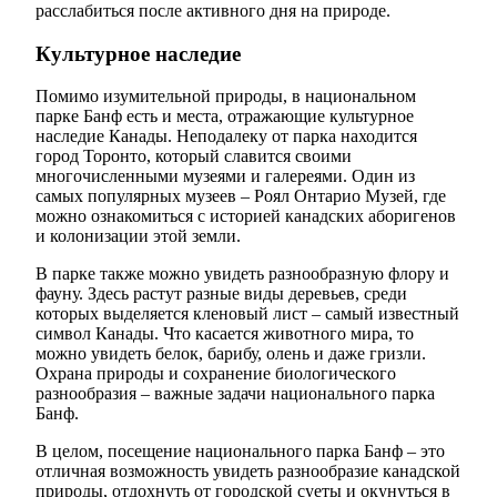
расслабиться после активного дня на природе.
Культурное наследие
Помимо изумительной природы, в национальном
парке Банф есть и места, отражающие культурное
наследие Канады. Неподалеку от парка находится
город Торонто, который славится своими
многочисленными музеями и галереями. Один из
самых популярных музеев – Роял Онтарио Музей, где
можно ознакомиться с историей канадских аборигенов
и колонизации этой земли.
В парке также можно увидеть разнообразную флору и
фауну. Здесь растут разные виды деревьев, среди
которых выделяется кленовый лист – самый известный
символ Канады. Что касается животного мира, то
можно увидеть белок, барибу, олень и даже гризли.
Охрана природы и сохранение биологического
разнообразия – важные задачи национального парка
Банф.
В целом, посещение национального парка Банф – это
отличная возможность увидеть разнообразие канадской
природы, отдохнуть от городской суеты и окунуться в