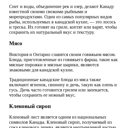
Снег и воды, объединение рек и озер, делают Канаду
известной своими свежими рыбными и
морепродуктами. Одни из самых популярных видов
рыбы, используемых в канадской кухне, — это лосось
и треска. Их готовят на гриле, коптят или варят, чтобы
сохранить их натуральный вкус и текстуру.
Мясо
Виктория и Онтарио славятся своим говяжьим мясом.
Блюда, приготовленные из говяжьего фарша, такие как
мясные пирожки и мясные шарики, являются
знаковыми для канадской кухни.
Традиционные канадские блюда из мяса также
включают ягненок, свинину и дичь, такую как олень и
гусь. Дичь часто готовится грилем или запекается,
чтобы сохранить ее нежный вкус.
Кленовый сироп
Кленовый лист является одним из национальных
символов Канады. Кленовый сироп, получаемый из
сока кленового дерева, является неотъемлемой частью