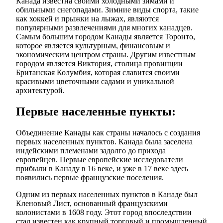
Канада известна своими холодными зимами и
обильными снегопадами. Зимние виды спорта, такие
как хоккей и прыжки на лыжах, являются
популярными развлечениями для многих канадцев.
Самым большим городом Канады является Торонто,
которое является культурным, финансовым и
экономическим центром страны. Другим известным
городом является Виктория, столица провинции
Британская Колумбия, которая славится своими
красивыми цветочными садами и уникальной
архитектурой.
Первые населенные пункты:
Объединение Канады как страны началось с создания
первых населенных пунктов. Канада была заселена
индейскими племенами задолго до прихода
европейцев. Первые европейские исследователи
прибыли в Канаду в 16 веке, и уже в 17 веке здесь
появились первые французские поселения.
Одним из первых населенных пунктов в Канаде был
Кленовый Лист, основанный французскими
колонистами в 1608 году. Этот город впоследствии
стал известен как крупный торговый и промышленный