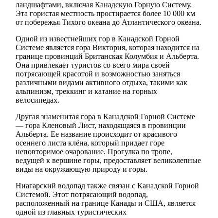
ландшафтами, включая Канадскую Горную Систему.
Эта гористая местность простирается более 10 000 км
от побережья Тихого океана до Атлантического океана.
Одной из известнейших гор в Канадской Горной
Системе является гора Виктория, которая находится на
границе провинций Британская Колумбия и Альберта.
Она привлекает туристов со всего мира своей
потрясающей красотой и возможностью заняться
различными видами активного отдыха, такими как
альпинизм, треккинг и катание на горных
велосипедах.
Другая знаменитая гора в Канадской Горной Системе
— гора Кленовый Лист, находящаяся в провинции
Альберта. Ее название происходит от красивого
осеннего листа клёна, который придает горе
неповторимое очарование. Прогулка по тропе,
ведущей к вершине горы, предоставляет великолепные
виды на окружающую природу и горы.
Ниагарский водопад также связан с Канадской Горной
Системой. Этот потрясающий водопад,
расположенный на границе Канады и США, является
одной из главных туристических