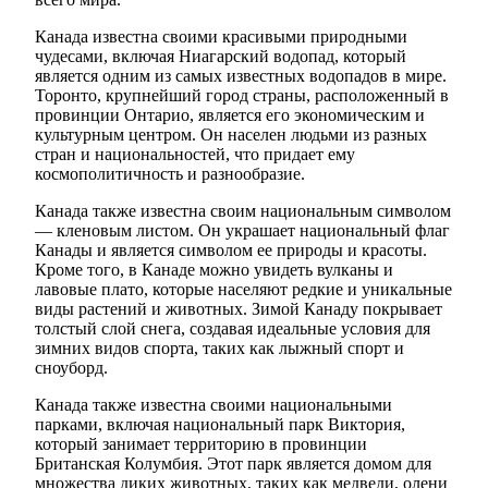
Канада известна своими красивыми природными
чудесами, включая Ниагарский водопад, который
является одним из самых известных водопадов в мире.
Торонто, крупнейший город страны, расположенный в
провинции Онтарио, является его экономическим и
культурным центром. Он населен людьми из разных
стран и национальностей, что придает ему
космополитичность и разнообразие.
Канада также известна своим национальным символом
— кленовым листом. Он украшает национальный флаг
Канады и является символом ее природы и красоты.
Кроме того, в Канаде можно увидеть вулканы и
лавовые плато, которые населяют редкие и уникальные
виды растений и животных. Зимой Канаду покрывает
толстый слой снега, создавая идеальные условия для
зимних видов спорта, таких как лыжный спорт и
сноуборд.
Канада также известна своими национальными
парками, включая национальный парк Виктория,
который занимает территорию в провинции
Британская Колумбия. Этот парк является домом для
множества диких животных, таких как медведи, олени