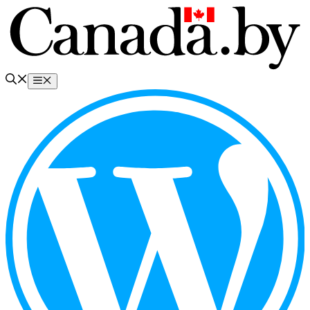
Перейти
к
содержимому
Меню