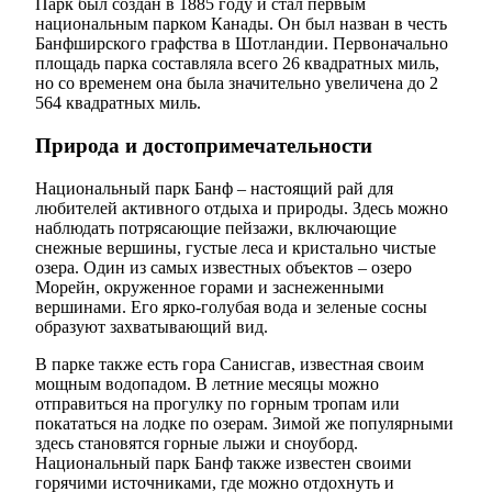
Парк был создан в 1885 году и стал первым
национальным парком Канады. Он был назван в честь
Банфширского графства в Шотландии. Первоначально
площадь парка составляла всего 26 квадратных миль,
но со временем она была значительно увеличена до 2
564 квадратных миль.
Природа и достопримечательности
Национальный парк Банф – настоящий рай для
любителей активного отдыха и природы. Здесь можно
наблюдать потрясающие пейзажи, включающие
снежные вершины, густые леса и кристально чистые
озера. Один из самых известных объектов – озеро
Морейн, окруженное горами и заснеженными
вершинами. Его ярко-голубая вода и зеленые сосны
образуют захватывающий вид.
В парке также есть гора Санисгав, известная своим
мощным водопадом. В летние месяцы можно
отправиться на прогулку по горным тропам или
покататься на лодке по озерам. Зимой же популярными
здесь становятся горные лыжи и сноуборд.
Национальный парк Банф также известен своими
горячими источниками, где можно отдохнуть и