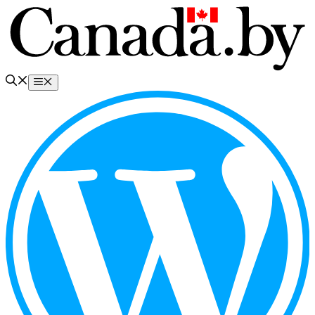
Перейти
к
содержимому
Меню