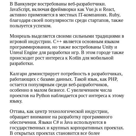
В Ванкувере востребованы веб-разработчики.
JavaScript, включая фреймворки как Vue.js и React,
активно применяется в местных IT-компаниях. Ruby,
благодаря своей популярности среди стартапов, также
пользуется успехом.
Монреаль выделяется своими сильными традициями в
игровой индустрии. C++ является основным языком
программирования, но также востребованы Unity и
Unreal Engine для разработки игр. В этом городе также
происходит рост интереса к Kotlin для мобильной
разработки.
Калгари демонстрирует потребность в разработчиках,
работающих с базами данных. Такой язык, как PHP,
остается популярным среди веб-разработчиков,
особенно в малом бизнесе. С увеличением числа
проектов на Python наблюдается рост интереса к этому
языку.
Оттавa, как центр технологической индустрии,
обращает внимание на разработку программного
обеспечения. Языки C# и Java используются в
государственных и крупных корпоративных проектах.
В открытых проектах становится все более