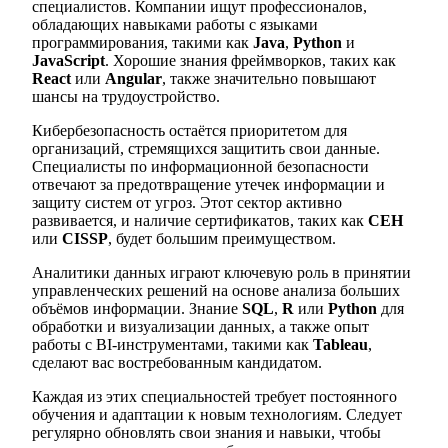
специалистов. Компании ищут профессионалов,
обладающих навыками работы с языками
программирования, такими как
Java
,
Python
и
JavaScript
. Хорошие знания фреймворков, таких как
React
или
Angular
, также значительно повышают
шансы на трудоустройство.
Кибербезопасность остаётся приоритетом для
организаций, стремящихся защитить свои данные.
Специалисты по информационной безопасности
отвечают за предотвращение утечек информации и
защиту систем от угроз. Этот сектор активно
развивается, и наличие сертификатов, таких как
CEH
или
CISSP
, будет большим преимуществом.
Аналитики данных играют ключевую роль в принятии
управленческих решений на основе анализа больших
объёмов информации. Знание
SQL
,
R
или
Python
для
обработки и визуализации данных, а также опыт
работы с BI-инструментами, такими как
Tableau
,
сделают вас востребованным кандидатом.
Каждая из этих специальностей требует постоянного
обучения и адаптации к новым технологиям. Следует
регулярно обновлять свои знания и навыки, чтобы