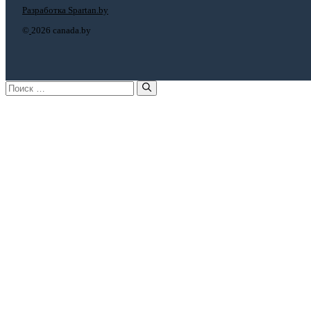
Разработка Spartan.by
©
2026 canada.by
Поиск: