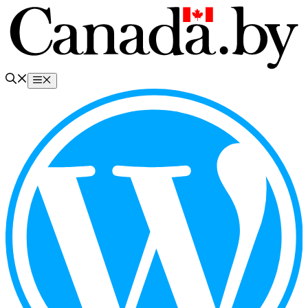
Перейти
к
содержимому
Меню