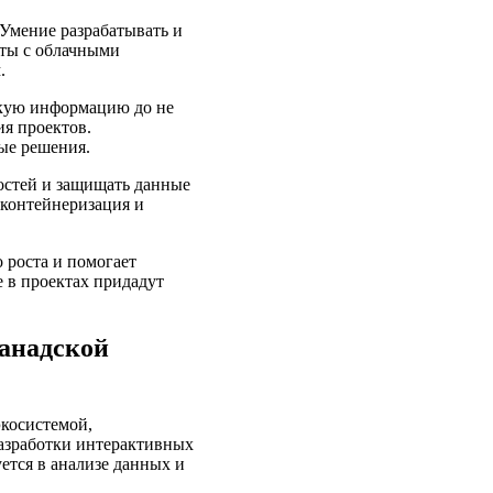
 Умение разрабатывать и
оты с облачными
.
скую информацию до не
ия проектов.
ые решения.
остей и защищать данные
 контейнеризация и
 роста и помогает
 в проектах придадут
анадской
экосистемой,
разработки интерактивных
ется в анализе данных и