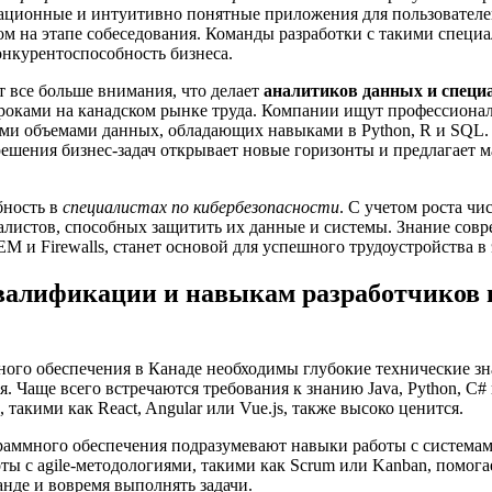
ационные и интуитивно понятные приложения для пользователей.
м на этапе собеседования. Команды разработки с такими специ
онкурентоспособность бизнеса.
 все больше внимания, что делает
аналитиков данных и специ
оками на канадском рынке труда. Компании ищут профессионал
ими объемами данных, обладающих навыками в Python, R и SQL.
ешения бизнес-задач открывает новые горизонты и предлагает м
бность в
специалистах по кибербезопасности
. С учетом роста чи
алистов, способных защитить их данные и системы. Знание сов
EM и Firewalls, станет основой для успешного трудоустройства в 
валификации и навыкам разработчиков
ого обеспечения в Канаде необходимы глубокие технические зн
 Чаще всего встречаются требования к знанию Java, Python, C# и
 такими как React, Angular или Vue.js, также высоко ценится.
раммного обеспечения подразумевают навыки работы с системам
оты с agile-методологиями, такими как Scrum или Kanban, помог
анде и вовремя выполнять задачи.