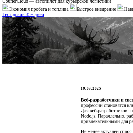
CourierCloud — автопилот для курьерской логистики
Экономия пробега и топлива
Быстрое внедрение
Нави
Тест-драйв 35+ дней
К
19.03.2025
Веб-разработчики и спе
профессии становятся кл
Для веб-разработчиков зн
Node.js. Параллельно, ра
привлекательными для ра
Не менее актуален спрос