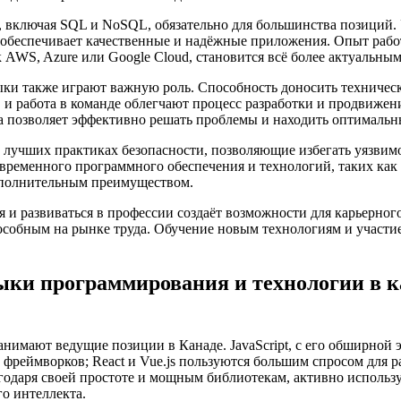
, включая SQL и NoSQL, обязательно для большинства позиций.
 обеспечивает качественные и надёжные приложения. Опыт раб
 AWS, Azure или Google Cloud, становится всё более актуальным
и также играют важную роль. Способность доносить техниче
 и работа в команде облегчают процесс разработки и продвижен
а позволяет эффективно решать проблемы и находить оптимальн
 лучших практиках безопасности, позволяющие избегать уязвим
овременного программного обеспечения и технологий, таких как
ополнительным преимуществом.
 и развиваться в профессии создаёт возможности для карьерного
особным на рынке труда. Обучение новым технологиям и участие
.
ки программирования и технологии в к
a занимают ведущие позиции в Канаде. JavaScript, с его обширной 
фреймворков; React и Vue.js пользуются большим спросом для 
агодаря своей простоте и мощным библиотекам, активно использу
го интеллекта.