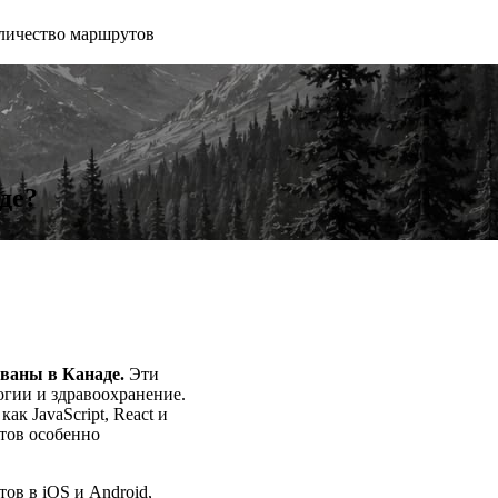
личество маршрутов
де?
ваны в Канаде.
Эти
гии и здравоохранение.
к JavaScript, React и
стов особенно
тов в iOS и Android,