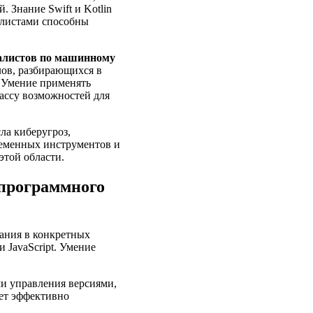
 Знание Swift и Kotlin
алистами способны
алистов по машинному
ов, разбирающихся в
 Умение применять
ассу возможностей для
сла киберугроз,
ременных инструментов и
этой области.
 программного
ания в конкретных
 JavaScript. Умение
и управления версиями,
ает эффективно