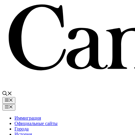
Перейти
к
содержимому
Меню
Меню
Иммиграция
Официальные сайты
Города
История