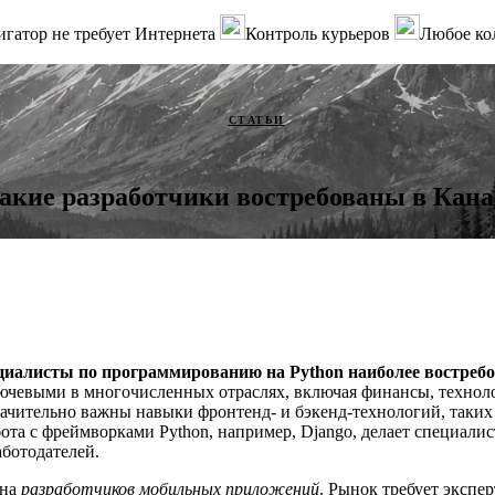
гатор не требует Интернета
Контроль курьеров
Любое ко
СТАТЬИ
акие разработчики востребованы в Кана
циалисты по программированию на Python наиболее востребо
ючевыми в многочисленных отраслях, включая финансы, техноло
ачительно важны навыки фронтенд- и бэкенд-технологий, таких ка
бота с фреймворками Python, например, Django, делает специали
ботодателей.
 на
разработчиков мобильных приложений
. Рынок требует экспер