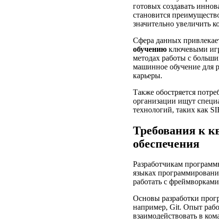
готовых создавать иннов
становится преимущество
значительно увеличить к
Сфера данных привлекает
обучению
ключевыми игр
методах работы с больш
машинное обучение для р
карьеры.
Также обостряется потре
организации ищут специ
технологий, таких как SI
Требования к к
обеспечения
Разработчикам программн
языках программирования.
работать с фреймворками,
Основы разработки прог
например, Git. Опыт раб
взаимодействовать в ком