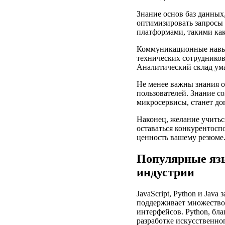
Знание основ баз данных
оптимизировать запросы
платформами, такими как
Коммуникационные навык
технических сотрудников
Аналитический склад ум
Не менее важны знания о
пользователей. Знание с
микросервисы, станет д
Наконец, желание учиться
оставаться конкурентосп
ценность вашему резюме
Популярные язы
индустрии
JavaScript, Python и Jav
поддерживает множество 
интерфейсов. Python, бл
разработке искусственно