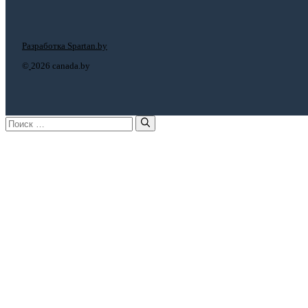
Разработка Spartan.by
©
2026 canada.by
Поиск: