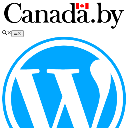
Перейти
к
содержимому
Меню