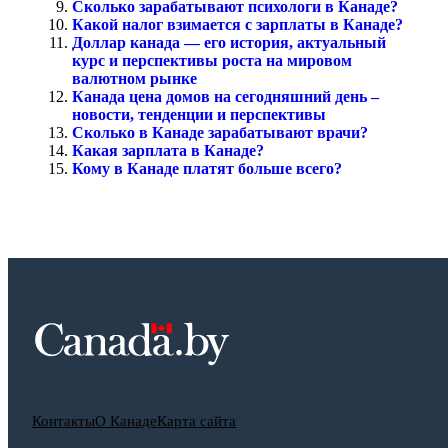
Сколько зарабатывают психологи в Канаде?
Какой налог взимается с зарплаты в Канаде?
Доллар канада — его история, актуальный
курс и перспективы роста на мировом
валютном рынке
Канада цена домов на сегодняшний день –
новости, тенденции и перспективы
Сколько в Канаде зарабатывают врачи?
Какая зарплата в Канаде?
Кому в Канаде платят больше всего?
Контакты
О Канаде
Карта сайта