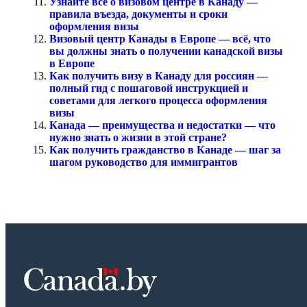
Узнайте все о визовом центре в Канаду —
правила въезда, документы и сроки
оформления визы
Визовый центр Канады в Европе — всё, что
вы должны знать о получении канадской визы
в Европе
Как получить визу в Канаду для россиян —
полный гид с пошаговой инструкцией и
советами для легкого процесса оформления
визы
Канада — преимущества и недостатки — что
нужно знать о жизни в этой стране?
Как получить гражданство в Канаде — шаг за
шагом руководство для иммигрантов