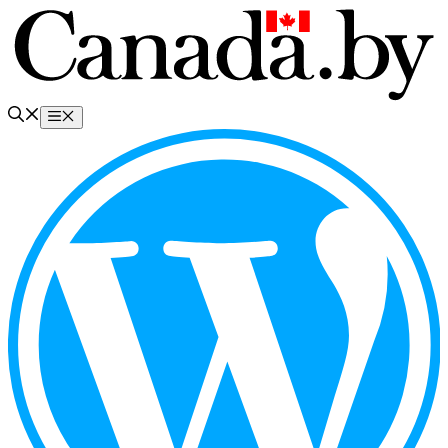
Перейти
к
содержимому
Меню