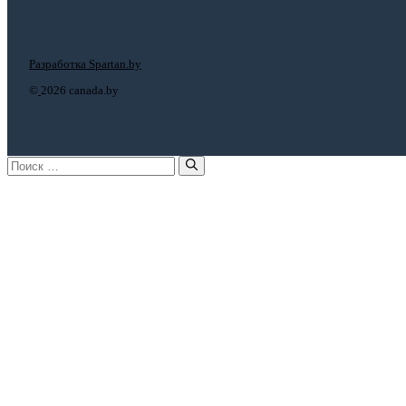
Разработка Spartan.by
©
2026 canada.by
Поиск: