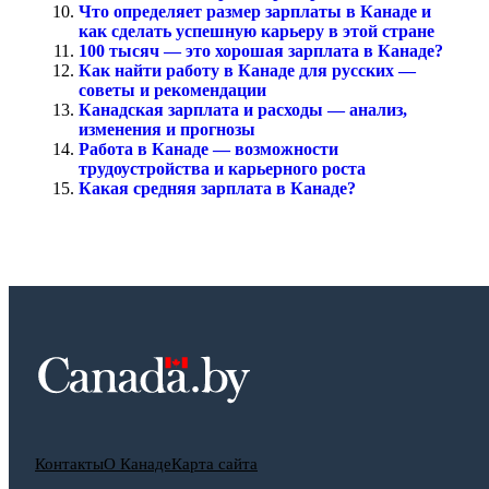
Что определяет размер зарплаты в Канаде и
как сделать успешную карьеру в этой стране
100 тысяч — это хорошая зарплата в Канаде?
Как найти работу в Канаде для русских —
советы и рекомендации
Канадская зарплата и расходы — анализ,
изменения и прогнозы
Работа в Канаде — возможности
трудоустройства и карьерного роста
Какая средняя зарплата в Канаде?
Контакты
О Канаде
Карта сайта