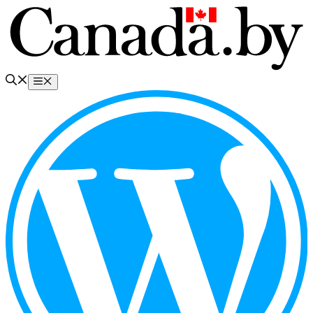
Перейти
к
содержимому
Меню