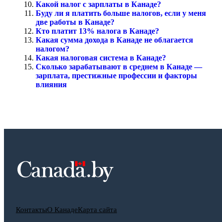
Какой налог с зарплаты в Канаде?
Буду ли я платить больше налогов, если у меня
две работы в Канаде?
Кто платит 13% налога в Канаде?
Какая сумма дохода в Канаде не облагается
налогом?
Какая налоговая система в Канаде?
Сколько зарабатывают в среднем в Канаде —
зарплата, престижные профессии и факторы
влияния
Контакты
О Канаде
Карта сайта