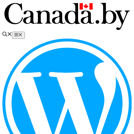
Перейти
к
содержимому
Меню