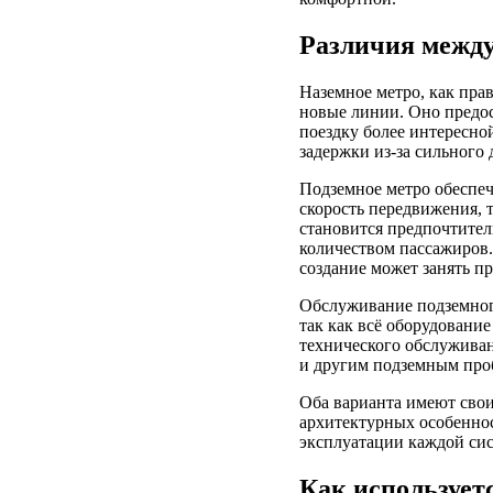
Различия межд
Наземное метро, как пра
новые линии. Оно предос
поездку более интересной
задержки из-за сильного 
Подземное метро обеспеч
скорость передвижения, 
становится предпочтител
количеством пассажиров. 
создание может занять п
Обслуживание подземного
так как всё оборудовани
технического обслужива
и другим подземным про
Оба варианта имеют свои
архитектурных особеннос
эксплуатации каждой си
Как использует