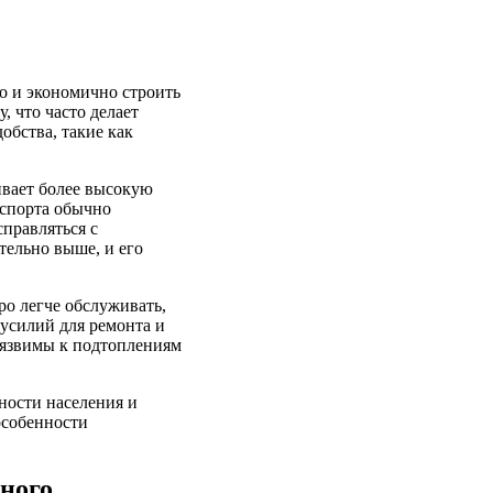
ро и экономично строить
 что часто делает
обства, такие как
ивает более высокую
нспорта обычно
правляться с
тельно выше, и его
ро легче обслуживать,
 усилий для ремонта и
уязвимы к подтоплениям
ности населения и
особенности
ного