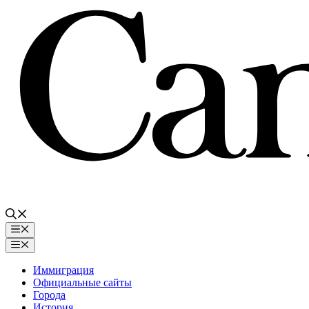
Перейти
к
содержимому
Меню
Меню
Иммиграция
Официальные сайты
Города
История