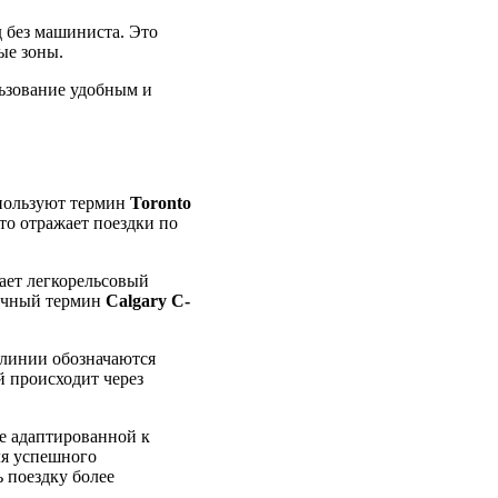
д без машиниста. Это
ые зоны.
льзование удобным и
спользуют термин
Toronto
что отражает поездки по
чает легкорельсовый
гичный термин
Calgary C-
 линии обозначаются
й происходит через
е адаптированной к
ля успешного
ь поездку более