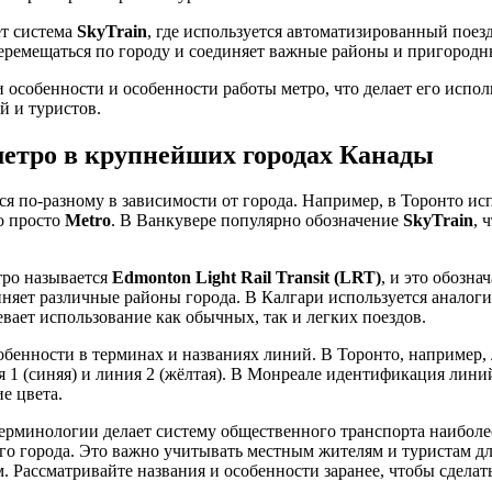
ет система
SkyTrain
, где используется автоматизированный поез
еремещаться по городу и соединяет важные районы и пригородн
 особенности и особенности работы метро, что делает его испо
й и туристов.
етро в крупнейших городах Канады
ся по-разному в зависимости от города. Например, в Торонто и
то просто
Metro
. В Ванкувере популярно обозначение
SkyTrain
, 
тро называется
Edmonton Light Rail Transit (LRT)
, и это обозна
иняет различные районы города. В Калгари используется анало
евает использование как обычных, так и легких поездов.
обенности в терминах и названиях линий. В Торонто, например,
я 1 (синяя) и линия 2 (жёлтая). В Монреале идентификация лини
е цвета.
ерминологии делает систему общественного транспорта наиболе
го города. Это важно учитывать местным жителям и туристам д
. Рассматривайте названия и особенности заранее, чтобы сделат