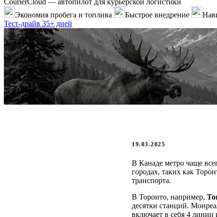
CourierCloud — автопилот для курьерской логистики
Экономия пробега и топлива
Быстрое внедрение
Нави
Тест-драйв 35+ дней
19.03.2025
В Канаде метро чаще все
городах, таких как Торо
транспорта.
В Торонто, например,
To
десятки станций. Монреа
включает в себя 4 линии