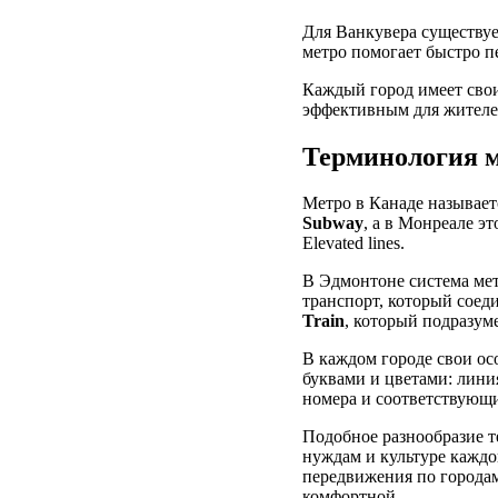
Для Ванкувера существу
метро помогает быстро п
Каждый город имеет свои
эффективным для жителе
Терминология м
Метро в Канаде называет
Subway
, а в Монреале э
Elevated lines.
В Эдмонтоне система ме
транспорт, который соед
Train
, который подразум
В каждом городе свои ос
буквами и цветами: лини
номера и соответствующи
Подобное разнообразие т
нуждам и культуре каждо
передвижения по городам
комфортной.