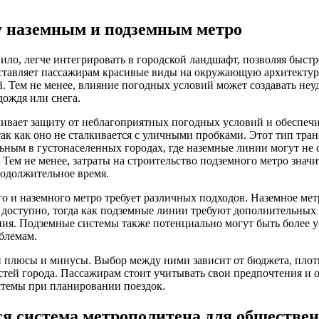
у наземным и подземным метро
вило, легче интегрировать в городской ландшафт, позволяя быст
тавляет пассажирам красивые виды на окружающую архитектуру,
. Тем не менее, влияние погодных условий может создавать неуд
дождя или снега.
ивает защиту от неблагоприятных погодных условий и обеспеч
так как оно не сталкивается с уличными пробками. Этот тип тра
ьным в густонаселенных городах, где наземные линии могут не с
Тем не менее, затраты на строительство подземного метро значи
родолжительное время.
 и наземного метро требует различных подходов. Наземное мет
е доступно, тогда как подземные линии требуют дополнительных
ния. Подземные системы также потенциально могут быть более 
блемам.
 плюсы и минусы. Выбор между ними зависит от бюджета, плот
тей города. Пассажирам стоит учитывать свои предпочтения и 
стемы при планировании поездок.
ся система метрополитена для обществен