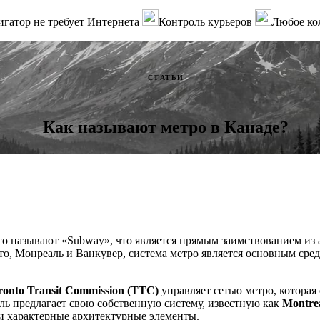
гатор не требует Интернета
Контроль курьеров
Любое ко
СТАТЬИ
Как называют метро в Канаде?
го называют «Subway», что является прямым заимствованием из 
нто, Монреаль и Ванкувер, система метро является основным ср
ronto Transit Commission (TTC)
управляет сетью метро, которая
ль предлагает свою собственную систему, известную как
Montre
 и характерные архитектурные элементы.