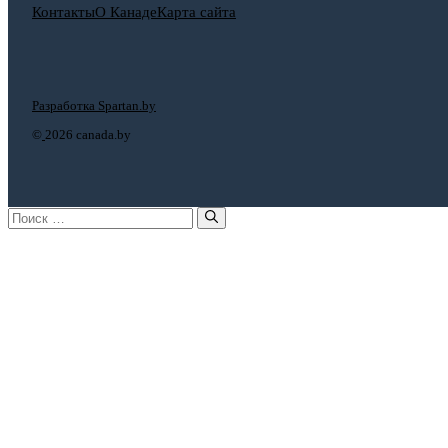
Контакты
О Канаде
Карта сайта
Разработка Spartan.by
©
2026 canada.by
Поиск: