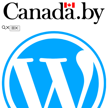
Перейти
к
содержимому
Меню