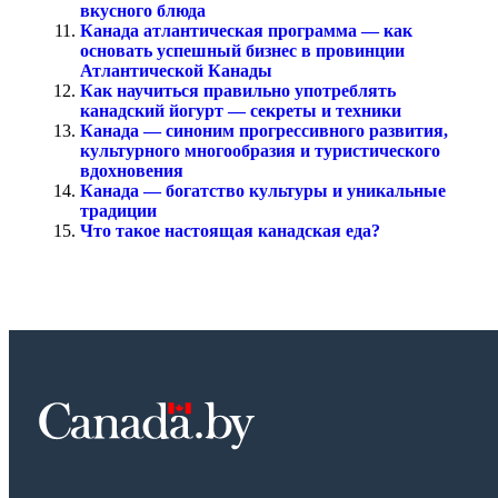
вкусного блюда
Канада атлантическая программа — как
основать успешный бизнес в провинции
Атлантической Канады
Как научиться правильно употреблять
канадский йогурт — секреты и техники
Канада — синоним прогрессивного развития,
культурного многообразия и туристического
вдохновения
Канада — богатство культуры и уникальные
традиции
Что такое настоящая канадская еда?