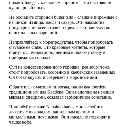
подают блюда с кленовым сиропом – это настоящий
кулинарный опыт.
Не обойдите стороной butter tarts – сладкие пирожные с
начинкой из яйца, масла и сахара. Эти лакомства
популярны по всей стране и предлагают множество
оригинальных вариаций.
Направляйтесь к морепродуктам, чтобы попробовать
с’avance de crabe. Это крабовые котлеты, которые
станут отличным дополнением к любому обеду в
прибрежных городах.
Суп из консервированного горошка (pea soup) тоже
стоит попробовать, особенно в квебекских заведениях.
Он богат вкусом и согревает в морозные дни.
Обратитесь к мясным пирогам, таким как tourtière,
традиционным для Квебека. Они наполнены нежным
мясом и специями, создавая гармоничное сочетание.
Попробуйте также Nanaimo bars – многослойные
десерты с шоколадом, ванильным кремом и
миндальными печеньями. Они идеально подходят к
чашке кофе.