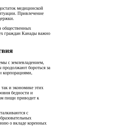
едостаток медицинской
итуации. Привлечение
держки.
 в общественных
ех граждан Канады важно
твия
мы с землевладением,
 продолжают бороться за
 и корпорациями,
 так и экономике этих
ровня бедности и
ам пищи приводит к
сталкиваются с
образовательных
ению о вкладе коренных