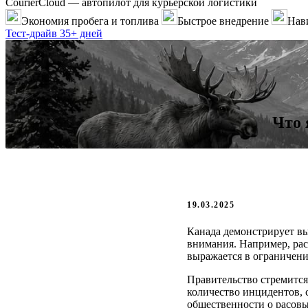
CourierCloud — автопилот для курьерской логистики
Экономия пробега и топлива
Быстрое внедрение
Нави
Тест-драйв 35+ дней
Что 
19.03.2025
Канада демонстрирует вы
внимания. Например, рас
выражается в ограничени
Правительство стремится
количество инцидентов, 
общественности о расов