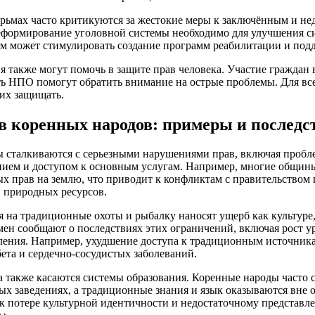
юрьмах часто критикуются за жестокие меры к заключённым и н
формирование уголовной системы необходимо для улучшения с
м может стимулировать создание программ реабилитации и под
 также могут помочь в защите прав человека. Участие граждан
ть НПО помогут обратить внимание на острые проблемы. Для вс
 их защищать.
 коренных народов: примеры и последс
 сталкиваются с серьезными нарушениями прав, включая пробле
ием и доступом к основным услугам. Например, многие общины
х прав на землю, что приводит к конфликтам с правительством
природных ресурсов.
я на традиционные охоты и рыбалку наносят ущерб как культуре,
ен сообщают о последствиях этих ограничений, включая рост у
еления. Например, ухудшение доступа к традиционным источник
ета и сердечно-сосудистых заболеваний.
 также касаются системы образования. Коренные народы часто 
х заведениях, а традиционные знания и язык оказываются вне 
к потере культурной идентичности и недостаточному представл