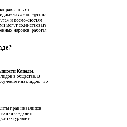
направленных на
ходимо также внедрение
лугам и возможностям
ми могут содействовать
енных народов, работая
аде?
тупности Канады
,
лидов в обществе. В
обучение инвалидов, что
щиты прав инвалидов.
низаций создания
архитектурные и