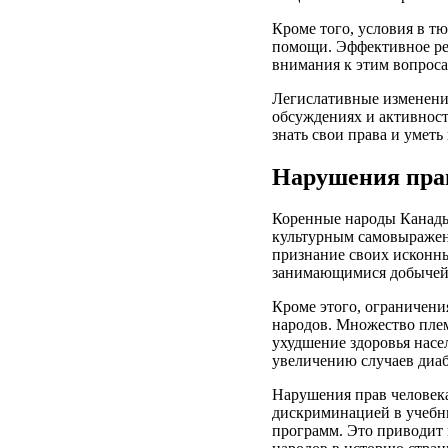
Кроме того, условия в т
помощи. Эффективное ре
внимания к этим вопроса
Легислативные изменения
обсуждениях и активнос
знать свои права и уметь
Нарушения прав
Коренные народы Канады
культурным самовыражен
признание своих исконны
занимающимися добычей 
Кроме этого, ограничени
народов. Множество плем
ухудшение здоровья нас
увеличению случаев диаб
Нарушения прав человека
дискриминацией в учебны
программ. Это приводит 