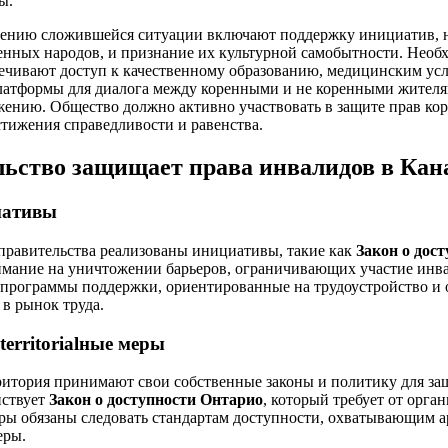
ы.
ению сложившейся ситуации включают поддержку инициатив, 
енных народов, и признание их культурной самобытности. Необ
печивают доступ к качественному образованию, медицинским ус
латформы для диалога между коренными и не коренными жителя
нию. Общество должно активно участвовать в защите прав кор
стижения справедливости и равенства.
льство защищает права инвалидов в Кан
иативы
правительства реализованы инициативы, такие как
Закон о дос
имание на уничтожении барьеров, ограничивающих участие инва
программы поддержки, ориентированные на трудоустройство и 
 в рынок труда.
erritorialные меры
ритория принимают свои собственные законы и политику для за
йствует
Закон о доступности Онтарио
, который требует от орга
ры обязаны следовать стандартам доступности, охватывающим 
еры.