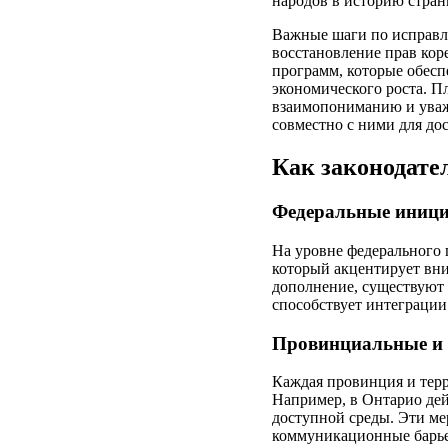
народов в историю стран
Важные шаги по исправл
восстановление прав кор
программ, которые обес
экономического роста. П
взаимопониманию и уваже
совместно с ними для до
Как законодате
Федеральные иниц
На уровне федерального 
который акцентирует вн
дополнение, существуют 
способствует интеграции
Провинциальные и t
Каждая провинция и тер
Например, в Онтарио де
доступной среды. Эти ме
коммуникационные барь