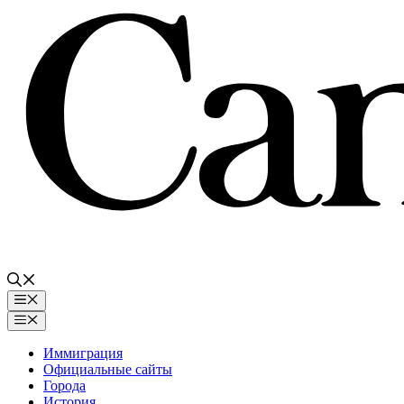
Перейти
к
содержимому
Меню
Меню
Иммиграция
Официальные сайты
Города
История