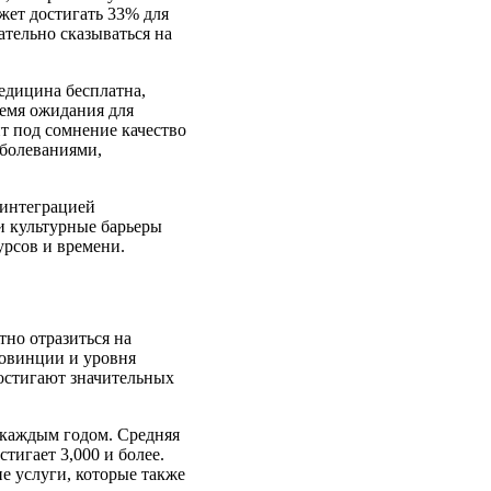
жет достигать 33% для
тельно сказываться на
медицина бесплатна,
ремя ожидания для
т под сомнение качество
аболеваниями,
 интеграцией
 культурные барьеры
урсов и времени.
но отразиться на
ровинции и уровня
достигают значительных
с каждым годом. Средняя
тигает 3,000 и более.
ие услуги, которые также