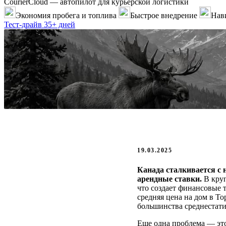
CourierCloud — автопилот для курьерской логистики
Экономия пробега и топлива
Быстрое внедрение
Нави
Тест-драйв 35+ дней
19.03.2025
Канада сталкивается с 
арендные ставки.
В круп
что создает финансовые 
средняя цена на дом в То
большинства среднестати
Еще одна проблема — это