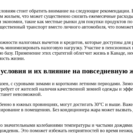
словиям стоит обратить внимание на следующие рекомендации. 
м жильем, что может существенно снизить ежемесячные расходы
 экономии, такие как местные рынки для покупки продуктов по
щественный транспорт вместо личного автомобиля, что поможет
можности налоговых вычетов и кредитов, которые доступны для 
чь минимизировать налоговую нагрузку. Участие в пенсионных 
ю базу. Применение этих стратегий облегчит жизнь в Канаде, не
ость жизни.
условия и их влияние на повседневную 
азен, с суровыми зимами и короткими летними периодами. Зимо
о требует от жителей наличия качественной зимней одежды и эфф
станет невозможной.
бенно в южных провинциях, могут достигать 30°C и выше. Важ
ирование в помещениях. Без кондиционера жара может вызвать
 со значительными колебаниями температуры и частыми дождями.
 дождевик. Это поможет избежать неприятностей во время неожи