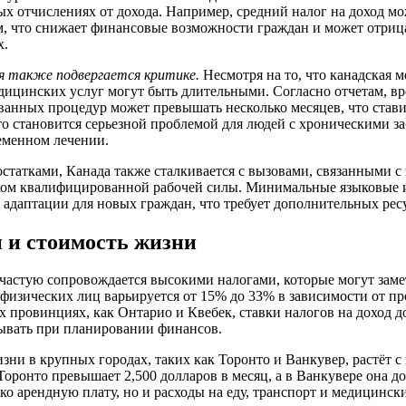
ых отчислениях от дохода. Например, средний налог на доход мо
, что снижает финансовые возможности граждан и может отрица
х.
я также подвергается критике.
Несмотря на то, что канадская 
дицинских услуг могут быть длительными. Согласно отчетам, в
анных процедур может превышать несколько месяцев, что стави
 становится серьезной проблемой для людей с хроническими з
менном лечении.
остатками, Канада также сталкивается с вызовами, связанными с
ком квалифицированной рабочей силы. Минимальные языковые и
с адаптации для новых граждан, что требует дополнительных рес
 и стоимость жизни
частую сопровождается высокими налогами, которые могут замет
 физических лиц варьируется от 15% до 33% в зависимости от п
их провинциях, как Онтарио и Квебек, ставки налогов на доход 
тывать при планировании финансов.
изни в крупных городах, таких как Торонто и Ванкувер, растёт 
оронто превышает 2,500 долларов в месяц, а в Ванкувере она дос
ко арендную плату, но и расходы на еду, транспорт и медицинск