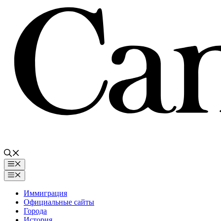
Перейти
к
содержимому
Меню
Меню
Иммиграция
Официальные сайты
Города
История