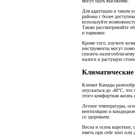
могут быть высокими.
Для адаптации к таким у
районы с более доступны
используйте возможности
Также рассматривайте об
и парковке.
Кроме того, изучите воз
инструменты могут помо
снизить налогооблагаему
налоги и растущую стоим
Климатические 
Климат Канады разнообр
опускаться до -40°C, чт
этого комфортная жизнь 
Летние температуры, осо
вентиляцию и кондицион
со здоровьем.
Весна и осень короткие,
иметь при себе зонт или