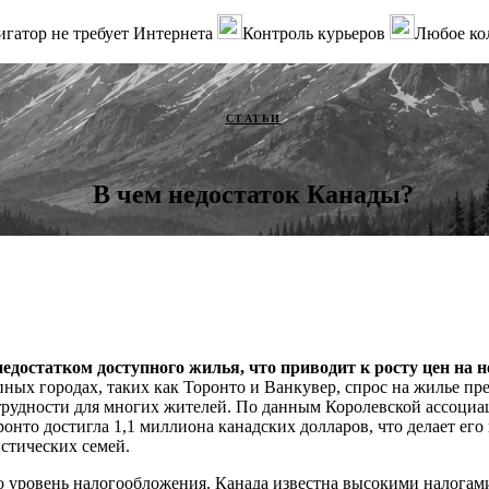
гатор не требует Интернета
Контроль курьеров
Любое ко
СТАТЬИ
В чем недостаток Канады?
недостатком доступного жилья, что приводит к росту цен на 
ных городах, таких как Торонто и Ванкувер, спрос на жилье п
трудности для многих жителей. По данным Королевской ассоциа
ронто достигла 1,1 миллиона канадских долларов, что делает ег
стических семей.
 уровень налогообложения. Канада известна высокими налогами