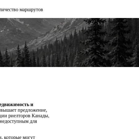
личество маршрутов
недвижимость и
ревышает предложение,
ции риелторов Канады,
о недоступным для
, которые могут