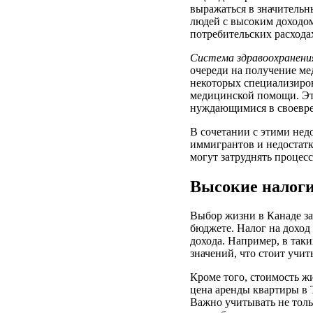
выражаться в значительн
людей с высоким доходом
потребительских расхода
Система здравоохранени
очереди на получение ме
некоторых специализиров
медицинской помощи. Это
нуждающимися в своевре
В сочетании с этими нед
иммигрантов и недостат
могут затруднять процес
Высокие налоги
Выбор жизни в Канаде за
бюджете. Налог на доход
дохода. Например, в так
значений, что стоит учи
Кроме того, стоимость ж
цена аренды квартиры в Т
Важно учитывать не толь