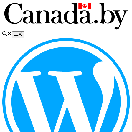
Перейти
к
содержимому
Меню