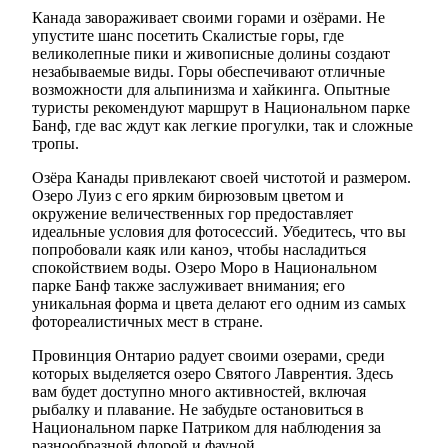
Канада завораживает своими горами и озёрами. Не
упустите шанс посетить Скалистые горы, где
великолепные пики и живописные долины создают
незабываемые виды. Горы обеспечивают отличные
возможности для альпинизма и хайкинга. Опытные
туристы рекомендуют маршрут в Национальном парке
Банф, где вас ждут как легкие прогулки, так и сложные
тропы.
Озёра Канады привлекают своей чистотой и размером.
Озеро Луиз с его ярким бирюзовым цветом и
окружение величественных гор предоставляет
идеальные условия для фотосессий. Убедитесь, что вы
попробовали каяк или каноэ, чтобы насладиться
спокойствием воды. Озеро Моро в Национальном
парке Банф также заслуживает внимания; его
уникальная форма и цвета делают его одним из самых
фотореалистичных мест в стране.
Провинция Онтарио радует своими озерами, среди
которых выделяется озеро Святого Лаврентия. Здесь
вам будет доступно много активностей, включая
рыбалку и плавание. Не забудьте остановиться в
Национальном парке Патриком для наблюдения за
разнообразной флорой и фауной.