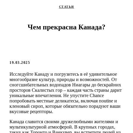
СТАТЬИ
Чем прекрасна Канада?
19.03.2025
Исследуйте Канаду и погрузитесь в её удивительное
многообразие культур, природы и возможностей. От
сногсшибательных водопадов Ниагары до бескрайних
просторов Скалистых гор – каждая часть страны дарит
уникальные впечатления. Не упустите Chance
попробовать местные деликатесы, включая пoutine и
кленовый сироп, которые обязательно порадуют ваши
вкусовые рецепторы.
Канада славится своими дружелюбными жителями и
мультикультурной атмосферой. В крупных городах,
таких как Торонто и Ванкувер, вы встретите людей из