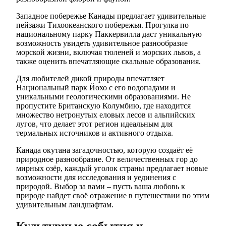
Западное побережье Канады предлагает удивительные
пейзажи Тихоокеанского побережья. Прогулка по
национальному парку Паккервилла даст уникальную
возможность увидеть удивительное разнообразие
морской жизни, включая тюленей и морских львов, а
также оценить впечатляющие скальные образования.
Для любителей дикой природы впечатляет
Национальный парк Йохо с его водопадами и
уникальными геологическими образованиями. Не
пропустите Британскую Колумбию, где находится
множество нетронутых еловых лесов и альпийских
лугов, что делает этот регион идеальным для
термальных источников и активного отдыха.
Канада окутана загадочностью, которую создаёт её
природное разнообразие. От величественных гор до
мирных озёр, каждый уголок страны предлагает новые
возможности для исследования и уединения с
природой. Выбор за вами – пусть ваша любовь к
природе найдет своё отражение в путешествии по этим
удивительным ландшафтам.
Культурные события и