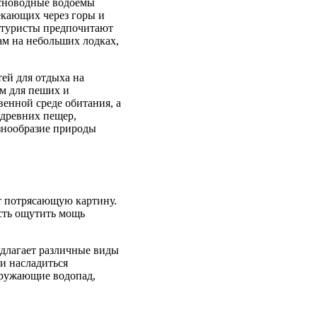
есноводные водоемы
екающих через горы и
е туристы предпочитают
ам на небольших лодках,
ей для отдыха на
м для пеших и
енной среде обитания, а
 древних пещер,
азнообразие природы
т потрясающую картину.
сть ощутить мощь
едлагает различные виды
и насладиться
кружающие водопад,