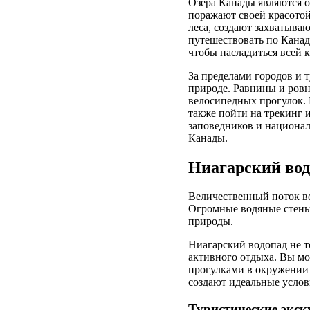
Озера Канады являются 
поражают своей красотой
леса, создают захватыва
путешествовать по Канад
чтобы насладиться всей 
За пределами городов и 
природе. Равнины и ровн
велосипедных прогулок. 
также пойти на трекинг 
заповедников и национал
Канады.
Ниагарский водо
Величественный поток во
Огромные водяные стены
природы.
Ниагарский водопад не т
активного отдыха. Вы мо
прогулками в окружении 
создают идеальные услов
Туристические экск