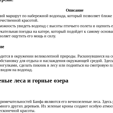
Описание
ий маршрут по набережной водопада, который позволяет ближе 
ичественной красотой.
можность увидеть водопад с высоты птичьего полета и оценить е
екательная поездка на катере, который подойдет к самому основ
воляет ощутить его мощь и силу.
ие
дится в окружении великолепной природы. Раскинувшиеся на се
обстановку для отдыха и наслаждения окружающей средой. Здесь
огулками, сделать пикник в лесу или подняться на смотровую п
видом на водопад.
еные леса и горные озера
имечательностей Банфа являются его вечнозеленые леса. Здесь р
много других деревьев. Их зеленые кроны создают особую атмос
бесконечной красоты.