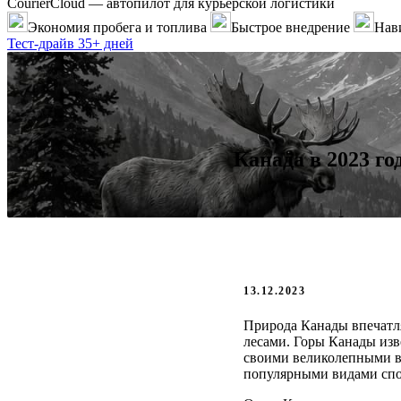
CourierCloud — автопилот для курьерской логистики
Экономия пробега и топлива
Быстрое внедрение
Нави
Тест-драйв 35+ дней
Канада в 2023 г
13.12.2023
Природа Канады впечатля
лесами. Горы Канады изв
своими великолепными в
популярными видами спо