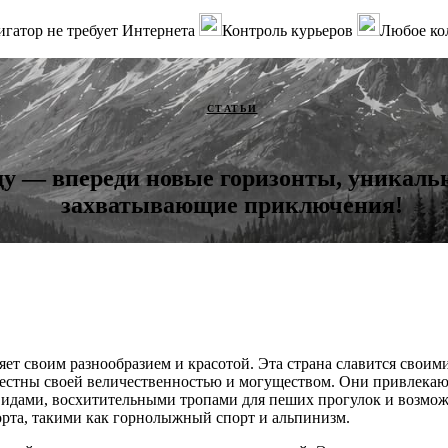
гатор не требует Интернета
Контроль курьеров
Любое ко
СТАТЬИ
оду — впереди новые горизонты, уникаль
захватывающие приключения!
ет своим разнообразием и красотой. Эта страна славится своими
естны своей величественностью и могуществом. Они привлекают
идами, восхитительными тропами для пеших прогулок и возмож
рта, такими как горнолыжный спорт и альпинизм.