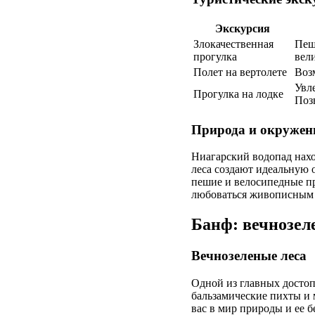
Экскурсия
Злокачественная
Пеш
прогулка
вел
Полет на вертолете
Воз
Увл
Прогулка на лодке
Поз
Природа и окружен
Ниагарский водопад нахо
леса создают идеальную 
пешие и велосипедные пр
любоваться живописным 
Банф: вечнозел
Вечнозеленые леса
Одной из главных достопр
бальзамические пихты и 
вас в мир природы и ее 