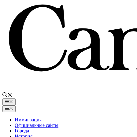
Перейти
к
содержимому
Меню
Меню
Иммиграция
Официальные сайты
Города
История