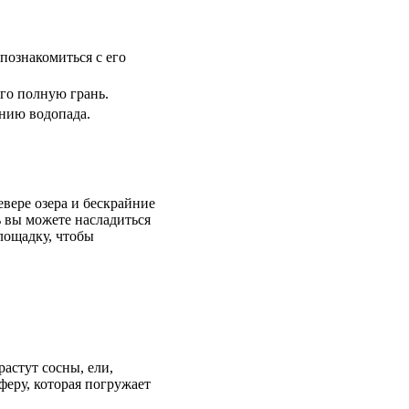
познакомиться с его
го полную грань.
анию водопада.
вере озера и бескрайние
 вы можете насладиться
лощадку, чтобы
астут сосны, ели,
феру, которая погружает