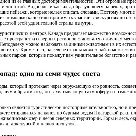
одной из ее главных достопримечательностей. Эти огромные пр
 и чистотой. Водопады и каскады, образующиеся на реках, прот
ющие пейзажи, которые нельзя описать словами. Поэтому многи
е с помощью каноэ или принимать участие в экскурсиях по озер
красотой этой удивительной страны изнутри.
туристических центров Канада предлагает множество возможност
ые пространства северных регионов становятся отличным место
Неподалеку можно наблюдать за дикими животными в их естеств
или охоту. Кроме того, на севере страны можно найти множество
ьных парков, которые покажут вам удивительное богатство и р
пад: одно из семи чудес света
ды, который протекает через окружающую его ровность, создае
, шум и брызги создают захватывающую атмосферу и возможно
олько является туристической достопримечательностью, но и пр
жете отправиться на каноэ по бурным водам Ниагарской реки ил
живописных озер и лесов северных территорий. Горы и леса, о
ия для экскурсий и пеших прогулок.
урсии: