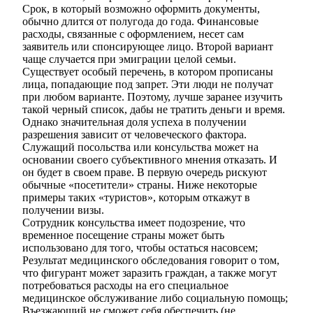
Срок, в который возможно оформить документы,
обычно длится от полугода до года. Финансовые
расходы, связанные с оформлением, несет сам
заявитель или спонсирующее лицо. Второй вариант
чаще случается при эмиграции целой семьи.
Существует особый перечень, в котором прописаны
лица, попадающие под запрет. Эти люди не получат
при любом варианте. Поэтому, лучше заранее изучить
такой черный список, дабы не тратить деньги и время.
Однако значительная доля успеха в получении
разрешения зависит от человеческого фактора.
Служащий посольства или консульства может на
основании своего субъективного мнения отказать. И
он будет в своем праве. В первую очередь рискуют
обычные «посетители» страны. Ниже некоторые
примеры таких «туристов», которым откажут в
получении визы.
Сотрудник консульства имеет подозрение, что
временное посещение страны может быть
использовано для того, чтобы остаться насовсем;
Результат медицинского обследования говорит о том,
что фигурант может заразить граждан, а также могут
потребоваться расходы на его специальное
медицинское обслуживание либо социальную помощь;
Въезжающий не сможет себя обеспечить (не