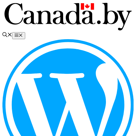
Перейти
к
содержимому
Меню