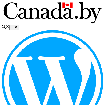
Перейти
к
содержимому
Меню