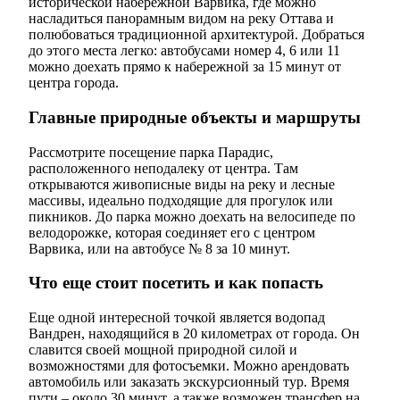
исторической набережной Варвика, где можно
насладиться панорамным видом на реку Оттава и
полюбоваться традиционной архитектурой. Добраться
до этого места легко: автобусами номер 4, 6 или 11
можно доехать прямо к набережной за 15 минут от
центра города.
Главные природные объекты и маршруты
Рассмотрите посещение парка Парадис,
расположенного неподалеку от центра. Там
открываются живописные виды на реку и лесные
массивы, идеально подходящие для прогулок или
пикников. До парка можно доехать на велосипеде по
велодорожке, которая соединяет его с центром
Варвика, или на автобусе № 8 за 10 минут.
Что еще стоит посетить и как попасть
Еще одной интересной точкой является водопад
Вандрен, находящийся в 20 километрах от города. Он
славится своей мощной природной силой и
возможностями для фотосъемки. Можно арендовать
автомобиль или заказать экскурсионный тур. Время
пути – около 30 минут, а также возможен трансфер на