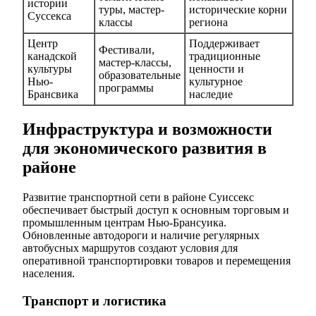
истории
туры, мастер-
исторические корни
Суссекса
классы
региона
Центр
Поддерживает
Фестивали,
канадской
традиционные
мастер-классы,
культуры
ценности и
образовательные
Нью-
культурное
программы
Брансвика
наследие
Инфраструктура и возможности
для экономического развития в
районе
Развитие транспортной сети в районе Суиссекс
обеспечивает быстрый доступ к основным торговым и
промышленным центрам Нью-Брансуика.
Обновленные автодороги и наличие регулярных
автобусных маршрутов создают условия для
оперативной транспортировки товаров и перемещения
населения.
Транспорт и логистика