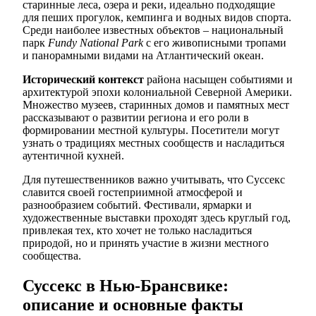
старинные леса, озера и реки, идеально подходящие
для пеших прогулок, кемпинга и водных видов спорта.
Среди наиболее известных объектов – национальный
парк
Fundy National Park
с его живописными тропами
и панорамными видами на Атлантический океан.
Исторический контекст
района насыщен событиями и
архитектурой эпохи колониальной Северной Америки.
Множество музеев, старинных домов и памятных мест
рассказывают о развитии региона и его роли в
формировании местной культуры. Посетители могут
узнать о традициях местных сообществ и насладиться
аутентичной кухней.
Для путешественников важно учитывать, что Суссекс
славится своей гостеприимной атмосферой и
разнообразием событий. Фестивали, ярмарки и
художественные выставки проходят здесь круглый год,
привлекая тех, кто хочет не только насладиться
природой, но и принять участие в жизни местного
сообщества.
Суссекс в Нью-Брансвике:
описание и основные факты