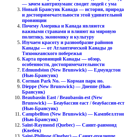
— зачем кантрихуманс сводит людей с ума
Новый Брансуик Канада — история, природа
и достопримечательности этой удивительной
провинции
Почему Америка и Канада являются
важными странами и влияют на мировую
политику, экономику и культуру
Изучаем красоту и разнообразие районов
Канады — от Атлантической Канады до
Тихоокеанского побережья
Карта провинций Канады — обзор,
особенности, достопримечательности
Edmundston (New Brunswick) — Едмундстон
(Нью-Брансуик)
Corman Park No. — Корман парк но.
Dieppe (New Brunswick) — Диеппе (Нью-
Брансуик)
Beaubassin East / Beaubassin-est (New
Brunswick) — Беаубассин еаст / беаубассин-ест
(Нью-Брансуик)
Campbellton (New Brunswick) — Кампбеллтон
(Нью-Брансуик)
Saint-Raymond (Quebec) — Саинт-раимонд
(Квебек)
Saint-Philippe (Quebec) — Саинт-пхилиппе