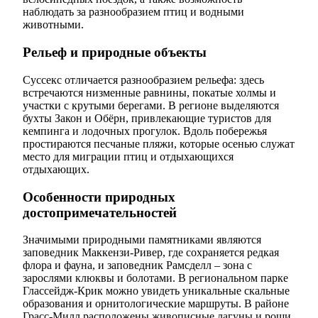
наблюдать за разнообразием птиц и водными
животными.
Рельеф и природные объекты
Суссекс отличается разнообразием рельефа: здесь
встречаются низменные равнины, покатые холмы и
участки с крутыми берегами. В регионе выделяются
бухты Закон и Обёрн, привлекающие туристов для
кемпинга и лодочных прогулок. Вдоль побережья
простираются песчаные пляжи, которые осенью служат
место для миграции птиц и отдыхающихся
отдыхающих.
Особенности природных
достопримечательностей
Значимыми природными памятниками являются
заповедник Маккензи-Ривер, где сохраняется редкая
флора и фауна, и заповедник Рамсделл – зона с
зарослями клюквы и болотами. В региональном парке
Глассейдж-Крик можно увидеть уникальные скальные
образования и орнитологические маршруты. В районе
Грасс-Милл расположены живописные лагуны и рощи,