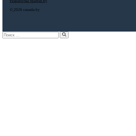
Разработка Spartan.by
©
2026 canada.by
Поиск: