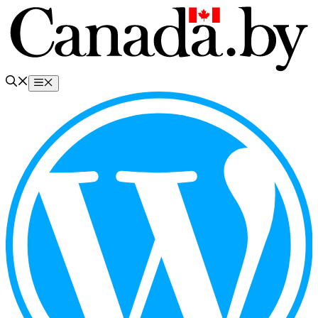
Перейти
к
содержимому
Меню