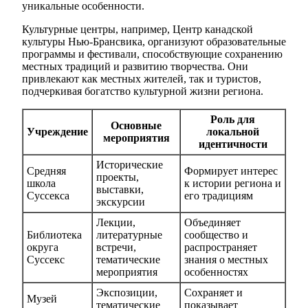
уникальные особенности.
Культурные центры, например, Центр канадской
культуры Нью-Брансвика, организуют образовательные
программы и фестивали, способствующие сохранению
местных традиций и развитию творчества. Они
привлекают как местных жителей, так и туристов,
подчеркивая богатство культурной жизни региона.
Роль для
Основные
Учреждение
локальной
мероприятия
идентичности
Исторические
Средняя
Формирует интерес
проекты,
школа
к истории региона и
выставки,
Суссекса
его традициям
экскурсии
Лекции,
Объединяет
Библиотека
литературные
сообщество и
округа
встречи,
распространяет
Суссекс
тематические
знания о местных
мероприятия
особенностях
Экспозиции,
Сохраняет и
Музей
тематические
показывает