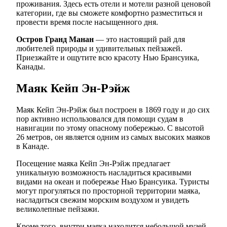
проживания. Здесь есть отели и мотели разной ценовой
категории, где вы сможете комфортно разместиться и
провести время после насыщенного дня.
Остров Гранд Манан
— это настоящий рай для
любителей природы и удивительных пейзажей.
Приезжайте и ощутите всю красоту Нью Брансуика,
Канады.
Маяк Кейп Эн-Рэйж
Маяк Кейп Эн-Рэйж был построен в 1869 году и до сих
пор активно использовался для помощи судам в
навигации по этому опасному побережью. С высотой
26 метров, он является одним из самых высоких маяков
в Канаде.
Посещение маяка Кейп Эн-Рэйж предлагает
уникальную возможность насладиться красивыми
видами на океан и побережье Нью Брансуика. Туристы
могут прогуляться по просторной территории маяка,
насладиться свежим морским воздухом и увидеть
великолепные пейзажи.
Кроме того, внутри маяка находится небольшой музей,