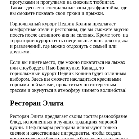
прогулками и прогулками на снежных тюбингах.
Также здесь есть специальные зоны для фристайла, где
вы сможете показать свои трюки и прыжки.
Горнолыжный курорт Педвик Колина предлагает
комфортные отели и рестораны, где вы сможете вкусно
поесть после активного дня на склонах. Кроме того, на
территории курорта есть специальные зоны для отдыха
и развлечений, где можно отдохнуть с семьей или
друзьями.
Если вы ищете место, где можно покататься на лыжах
или сноуборде в Нью Брансуике, Канада, то
горнолыжный курорт Педвик Колина будет отличным
выбором. Здесь вы сможете насладиться красивыми
горными пейзажами, прокатиться по интересным
трассам и окунуться в атмосферу зимнего волшебства!
Ресторан Элита
Ресторан Элита предлагает своим гостям разнообразие
блюд, исполненных в лучших традициях мировой
кухни. Шеф-повары ресторана используют только
свежие и качественные ингредиенты, чтобы создать
восхитительные блюда, которые буквально тают во рту.