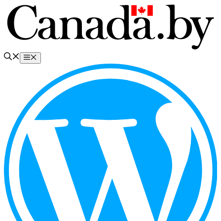
Перейти
к
содержимому
Меню