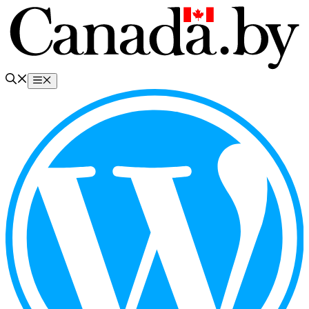
Перейти
к
содержимому
Меню