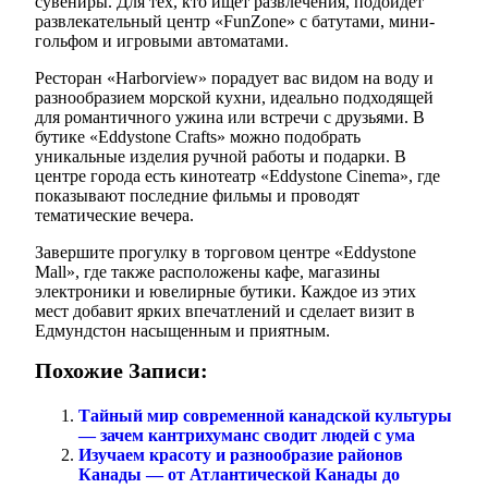
сувениры. Для тех, кто ищет развлечения, подойдет
развлекательный центр «FunZone» с батутами, мини-
гольфом и игровыми автоматами.
Ресторан «Harborview» порадует вас видом на воду и
разнообразием морской кухни, идеально подходящей
для романтичного ужина или встречи с друзьями. В
бутике «Eddystone Crafts» можно подобрать
уникальные изделия ручной работы и подарки. В
центре города есть кинотеатр «Eddystone Cinema», где
показывают последние фильмы и проводят
тематические вечера.
Завершите прогулку в торговом центре «Eddystone
Mall», где также расположены кафе, магазины
электроники и ювелирные бутики. Каждое из этих
мест добавит ярких впечатлений и сделает визит в
Едмундстон насыщенным и приятным.
Похожие Записи:
Тайный мир современной канадской культуры
— зачем кантрихуманс сводит людей с ума
Изучаем красоту и разнообразие районов
Канады — от Атлантической Канады до