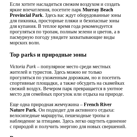
Если хотите насладиться свежим воздухом и создать
яркие впечатления, посетите парк
Murray Beach
Provincial Park
. Здесь вас ждут оборудованные зоны
для пикника, просторные пляжи и безопасные зоны
для купания. В теплое время года рекомендуется
прогуляться по тропам, полным зелени и цветов, а в
пасмурную погоду увидите захватывающие виды
морских волн.
Top parks и природные зоны
Victoria Park
– популярное место среди местных
жителей и туристов. Здесь можно не только
прогуляться по ухоженным дорожкам, но и посетить
спортивные площадки, а также обсудить на скамейках
свежий воздух. Вечером парк превращается в уютное
место для семейных прогулок или отдыха на природе.
Еще одна природная жемчужина –
French River
Nature Park
. Он подходит для активного отдыха:
велосипедные маршруты, пешеходные тропы и
наблюдение за птицами. Здесь легко ощутить единение
с природой и получить энергию для новых свершений.