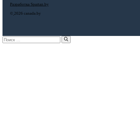
Разработка Spartan.by
©
2026 canada.by
Поиск: