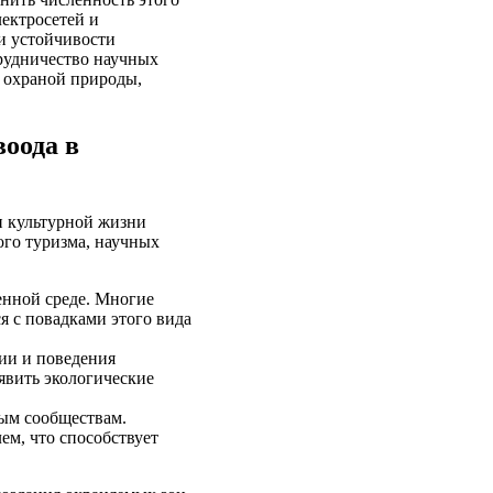
лектросетей и
и устойчивости
трудничество научных
 охраной природы,
оода в
и культурной жизни
ого туризма, научных
енной среде. Многие
я с повадками этого вида
ии и поведения
явить экологические
ным сообществам.
ем, что способствует