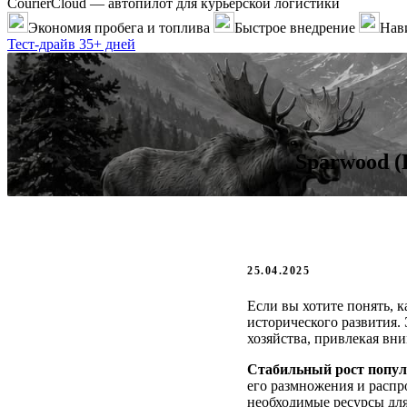
CourierCloud — автопилот для курьерской логистики
Экономия пробега и топлива
Быстрое внедрение
Нави
Тест-драйв 35+ дней
Sparwood (
25.04.2025
Если вы хотите понять, к
исторического развития.
хозяйства, привлекая вн
Стабильный рост попул
его размножения и распр
необходимые ресурсы для 