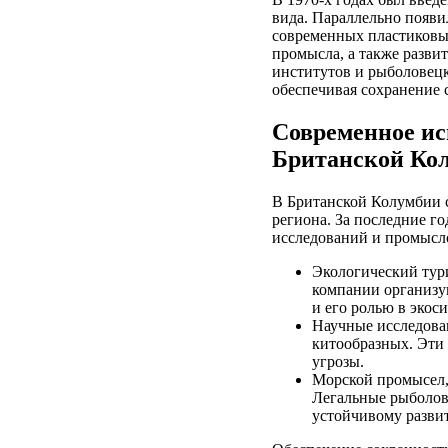
вида. Параллельно появи
современных пластиковы
промысла, а также разви
институтов и рыболовецк
обеспечивая сохранение 
Современное ис
Британской Ко
В Британской Колумбии с
региона. За последние го
исследований и промысл
Экологический тури
компании организую
и его ролью в экоси
Научные исследова
китообразных. Эти
угрозы.
Морской промысел,
Легальные рыболовн
устойчивому разви