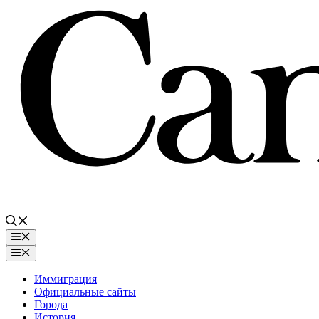
Перейти
к
содержимому
Меню
Меню
Иммиграция
Официальные сайты
Города
История