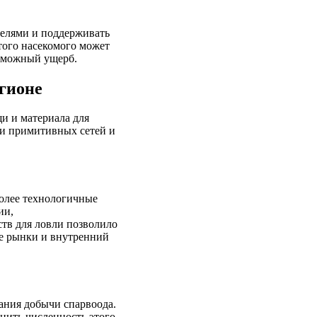
телями и поддерживать
того насекомого может
озможный ущерб.
егионе
и и материала для
щи примитивных сетей и
более технологичные
ии,
ств для ловли позволило
ие рынки и внутренний
ания добычи спарвоода.
анить численность этого