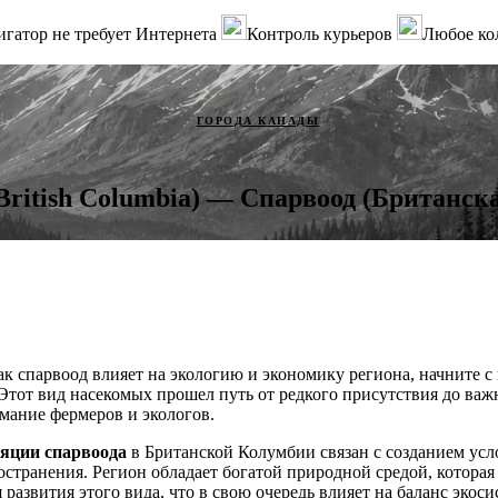
гатор не требует Интернета
Контроль курьеров
Любое ко
ГОРОДА КАНАДЫ
British Columbia) — Спарвоод (Британск
ак спарвоод влияет на экологию и экономику региона, начните с
 Этот вид насекомых прошел путь от редкого присутствия до важ
имание фермеров и экологов.
яции спарвоода
в Британской Колумбии связан с созданием усл
остранения. Регион обладает богатой природной средой, которая
развития этого вида, что в свою очередь влияет на баланс экоси