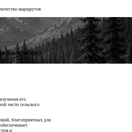
личество маршрутов
ая Колумбия)
 изучения его
ной части сельского
овий, благоприятных для
 обеспечивает
стем и