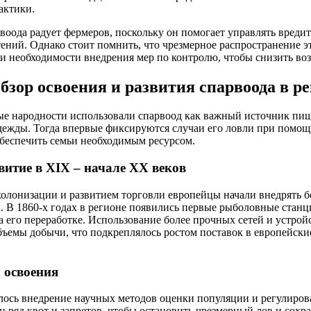
актики.
воода радует фермеров, поскольку он помогает управлять вреди
тений. Однако стоит помнить, что чрезмерное распространение э
и необходимости внедрения мер по контролю, чтобы снизить в
бзор освоения и развития спарвоода в р
ые народности использовали спарвоод как важный источник пищ
дежды. Тогда впервые фиксируются случаи его ловли при помо
обеспечить семьи необходимым ресурсом.
итие в XIX – начале XX веков
олонизации и развитием торговли европейцы начали внедрять 
. В 1860-х годах в регионе появились первые рыболовные станц
 его переработке. Использование более прочных сетей и устрой
бъемы добычи, что подкреплялось ростом поставок в европейск
 освоения
лось внедрение научных методов оценки популяции и регулиров
н ряд квот и запретов, чтобы остановить чрезмерный лов и сохр