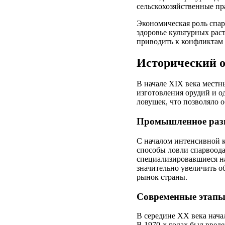
сельскохозяйственные пр
Экономическая роль спар
здоровье культурных рас
приводить к конфликтам 
Исторический о
В начале XIX века местн
изготовления орудий и о
ловушек, что позволяло 
Промышленное разв
С началом интенсивной к
способы ловли спарвоода
специализировавшиеся на
значительно увеличить о
рынок страны.
Современные этапы
В середине XX века нача
В 1970-х годах был введе