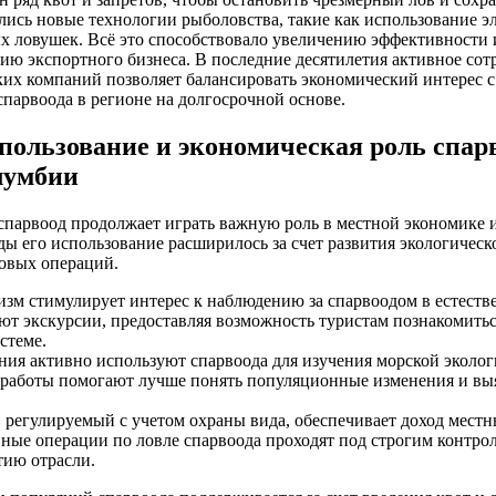
лись новые технологии рыболовства, такие как использование э
х ловушек. Всё это способствовало увеличению эффективности 
тию экспортного бизнеса. В последние десятилетия активное со
их компаний позволяет балансировать экономический интерес с
спарвоода в регионе на долгосрочной основе.
пользование и экономическая роль спарв
лумбии
парвоод продолжает играть важную роль в местной экономике 
ды его использование расширилось за счет развития экологическ
овых операций.
зм стимулирует интерес к наблюдению за спарвоодом в естеств
т экскурсии, предоставляя возможность туристам познакомитьс
стеме.
ния активно используют спарвоода для изучения морской эколог
 работы помогают лучше понять популяционные изменения и вы
 регулируемый с учетом охраны вида, обеспечивает доход мест
ые операции по ловле спарвоода проходят под строгим контрол
тию отрасли.