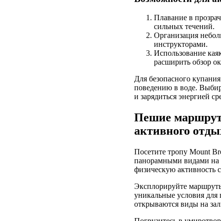
Плавание в прозрач
сильных течений.
Организация небол
инструкторами.
Использование каяк
расширить обзор ок
Для безопасного купания
поведению в воде. Выбир
и зарядиться энергией с
Пешие маршрут
активного отды
Посетите тропу Mount Bre
панорамными видами на о
физическую активность 
Эксплорируйте маршруты 
уникальные условия для 
открываются виды на зал
Погрузитесь в умиротворе