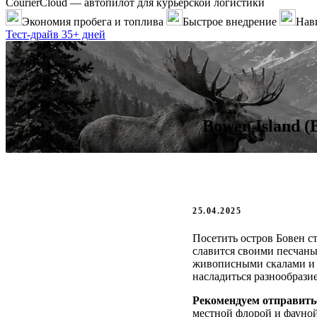
CourierCloud — автопилот для курьерской логистики
Экономия пробега и топлива
Быстрое внедрение
Нави
Тест-драйв 35+ дней
Bowen Island 
25.04.2025
Посетить остров Бовен с
славится своими песчаны
живописными скалами и
насладиться разнообрази
Рекомендуем отправить
местной флорой и фауно