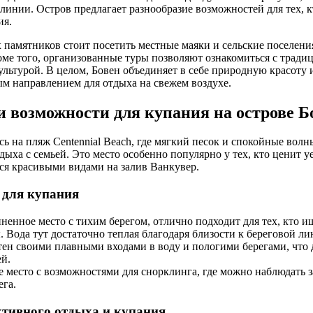
 линии. Остров предлагает разнообразие возможностей для тех, 
ия.
памятников стоит посетить местные маяки и сельские поселени
оме того, организованные туры позволяют ознакомиться с трад
ультурой. В целом, Бовен объединяет в себе природную красоту и
ым направлением для отдыха на свежем воздухе.
 возможности для купания на острове Б
сь на пляж Centennial Beach, где мягкий песок и спокойные вол
дыха с семьей. Это место особенно популярно у тех, кто ценит 
ься красивыми видами на залив Ванкувер.
для купания
ненное место с тихим берегом, отлично подходит для тех, кто и
 Вода тут достаточно теплая благодаря близости к береговой ли
тен своими плавными входами в воду и пологими берегами, что 
ей.
 место с возможностями для снорклинга, где можно наблюдать з
ега.
ктивного отдыха и купания