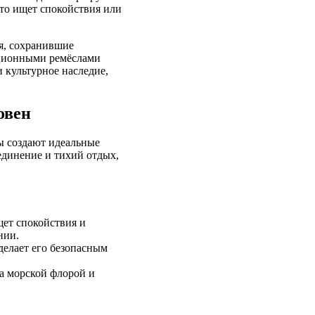
кто ищет спокойствия или
я, сохранившие
иционными ремёслами
 культурное наследие,
овен
ны создают идеальные
уединение и тихий отдых,
щет спокойствия и
нии.
делает его безопасным
а морской флорой и