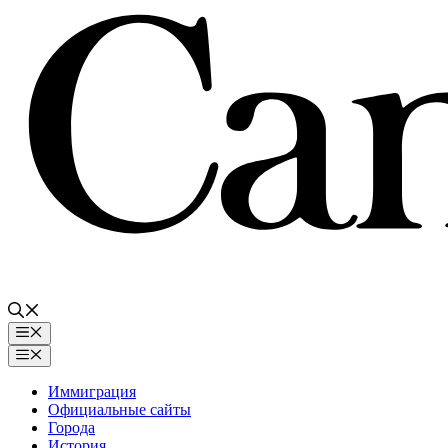
Перейти
к
содержимому
Меню
Меню
Иммиграция
Официальные сайты
Города
История