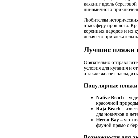
каякинг вдоль береговой
динамичного приключен
Любителям исторических 
атмосферу прошлого. Кр
коренных народов и их к
делая его привлекательн
Лучшие пляжи и
Обязательно отправляйте
условия для купания и от
а также желает насладит
Популярные пляжи 
Native Beach
– уеди
красочной природы.
Raja Beach
– извес
для новичков и дет
Heron Bay
– уютное
фауной прямо с бер
Возможности для а