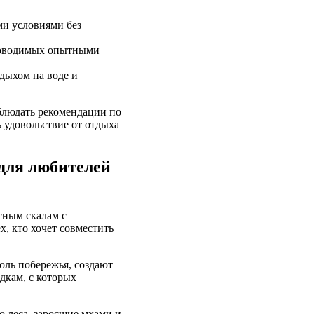
ми условиями без
проводимых опытными
тдыхом на воде и
облюдать рекомендации по
 удовольствие от отдыха
для любителей
исным скалам с
, кто хочет совместить
оль побережья, создают
дкам, с которых
о леса, заросшие мхами и