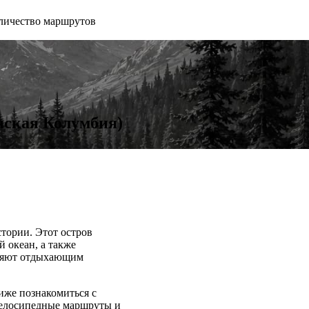
личество маршрутов
анская Колумбия)
тории. Этот остров
 океан, а также
оляют отдыхающим
иже познакомиться с
велосипедные маршруты и