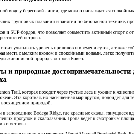
ной воде у береговой линии, где можно наслаждаться спокойны
ьших групповых плаваний и занятий по безопасной технике, 
ов и SUP-бордов, что позволяет совместить активный спорт с о
рестностей острова.
 стоит учитывать уровень приливов и времени суток, а также с
ая места с мелким входом и спокойными водами, легко получить
реди живописной природы острова Бовен.
ы и природные достопримечательности 
ха
nton Trail, которая походит через густые леса и уходит к живоп
кеан. Эта короткая, но насыщенная маршрутом, подойдет для тех
с восхищением природой.
в заповеднике Bodega Ridge, где красивые скалы, тянущиеся вд
пеших прогулок и скалолазания. Тропа ведет к смотровым площа
ив и острова.
ние лесных троп по маршруту Mount Maxwell Provincial Park. Ег