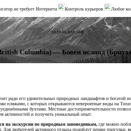
гатор не требует Интернета
Контроль курьеров
Любое ко
ГОРОДА КАНАДЫ
(British Columbia) — Бовен исланд (Брит
тоит ради его удивительных природных ландшафтов и богатой ис
ми пляжами, с которых открываются невероятные виды на Тихий
 уединёнными бухтами. Местные достопримечательности позв
ем активностей и получить уникальный опыт.
ся на экскурсии по природным заповедникам,
где можно побл
й. Для любителей активного отдыха подойдут пешие прогулки, 