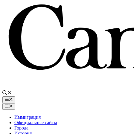
Перейти
к
содержимому
Меню
Меню
Иммиграция
Официальные сайты
Города
История