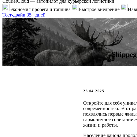
CourierCloud — автопилот для курьерской логистики
Экономия пробега и топлива
Быстрое внедрение
Нави
Тест-драйв 35+ дней
Shippe
25.04.2025
Откройте для себя уника
современностью. Этот рай
появлялись первые жилы
гармоничное сочетание ж
жизни и работы.
Население района продол