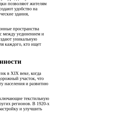
адки позволяют жителям
оздают удобство на
ческие здания,
онные пространства
нс между уединением и
создают уникальную
ля каждого, кто ищет
енности
ик в XIX веке, когда
дорожный участок, что
ту населения и развитию
 включающие текстильную
ругих регионов. В 1920-х
застройку и улучшить