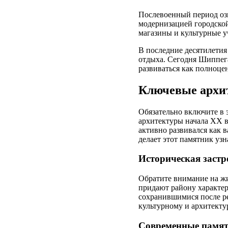
Послевоенный период оз
модернизацией городской
магазины и культурные у
В последние десятилетия
отдыха. Сегодня Шиппега
развиваться как полноце
Ключевые архит
Обязательно включите в 
архитектуры начала XX в
активно развивался как 
делает этот памятник уз
Историческая застр
Обратите внимание на жи
придают району характе
сохранившимися после ре
культурному и архитекту
Современные памят