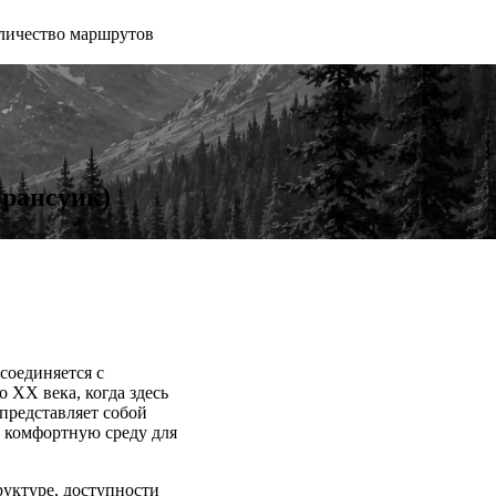
личество маршрутов
Брансуик)
соединяется с
 XX века, когда здесь
представляет собой
я комфортную среду для
уктуре, доступности