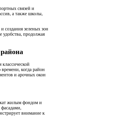
портных связей и
ссив, а также школы,
 и создания зеленых зон
е удобства, продолжая
 района
м классической
 времени, когда район
ментов и арочных окон
ужат жилым фондом и
 фасадами,
онстрирует внимание к