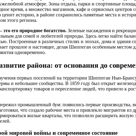
ружелюбной атмосфере. Зоны отдыха, парки и спортивные площ
дное время, а множество магазинов, кафе и сервисных центров с
о ценит историю, в районе сохранились памятные места и истори
ом этого региона.
 это его природное богатство.
Зеленые насаждения и рекреаци
льным для семей и любителей природы. Здесь легко найти бала
ью. Построенные в различных стилях и эпохах, дома и здания 
ывает прошлое и настоящее, делая Шиппеган особенным местом д
звития одновременно.
азвитие района: от основания до соврем
изучения первых поселений на территории Шиппеган Нью-Брансу
ермы и небольшие сообщества. В 1859 году был открыт железно
ранспортировку товаров и переселение людей, что привело к рос
 пережил промышленный бум: появились первые производства,
готовки, что создало рабочие места и привлекло мигрантов из д
ормироваться жилые кварталы, что позволило расширить жилую 
елей.
рой мировой войны и современное состояние