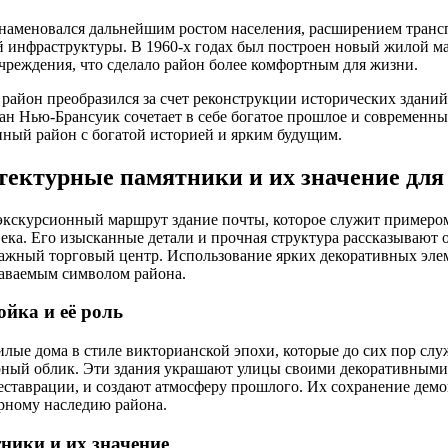
наменовался дальнейшим ростом населения, расширением транс
 инфраструктуры. В 1960-х годах был построен новый жилой ма
чреждения, что сделало район более комфортным для жизни.
 район преобразился за счет реконструкции исторических зданий
н Нью-Брансуик сочетает в себе богатое прошлое и современны
нный район с богатой историей и ярким будущим.
ектурные памятники и их значение для
экскурсионный маршрут здание почты, которое служит примеро
ека. Его изысканные детали и прочная структура рассказывают о
важный торговый центр. Использование ярких декоративных эле
наваемым символом района.
ойка и её роль
лые дома в стиле викторианской эпохи, которые до сих пор сл
рный облик. Эти здания украшают улицы своими декоративными
ставрации, и создают атмосферу прошлого. Их сохранение дем
рному наследию района.
ники и их значение