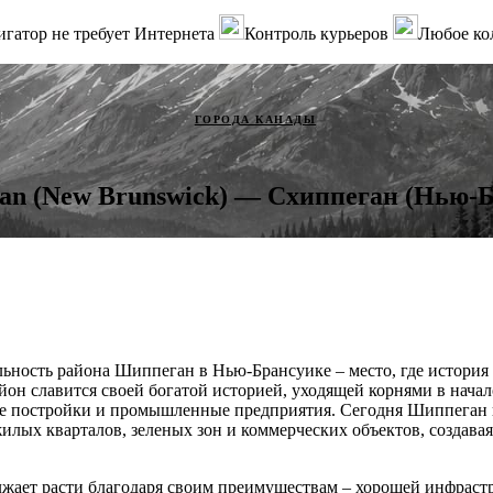
гатор не требует Интернета
Контроль курьеров
Любое ко
ГОРОДА КАНАДЫ
gan (New Brunswick) — Схиппеган (Нью-
льность района Шиппеган в Нью-Брансуике – место, где история 
он славится своей богатой историей, уходящей корнями в начало
е постройки и промышленные предприятия. Сегодня Шиппеган 
илых кварталов, зеленых зон и коммерческих объектов, создава
жает расти благодаря своим преимуществам – хорошей инфрастр