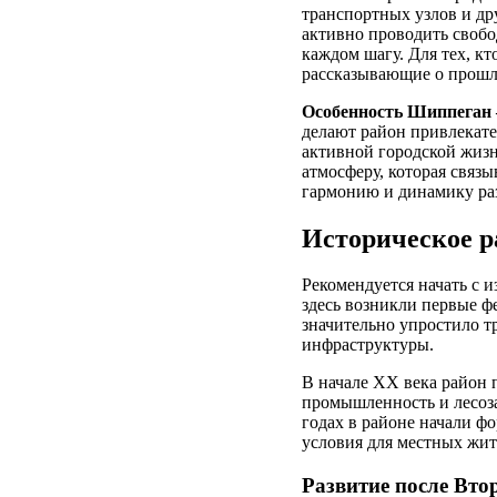
транспортных узлов и д
активно проводить свобо
каждом шагу. Для тех, кт
рассказывающие о прошл
Особенность Шиппеган –
делают район привлекате
активной городской жизн
атмосферу, которая связ
гармонию и динамику ра
Историческое р
Рекомендуется начать с 
здесь возникли первые ф
значительно упростило т
инфраструктуры.
В начале XX века район
промышленность и лесоза
годах в районе начали ф
условия для местных жит
Развитие после Вто