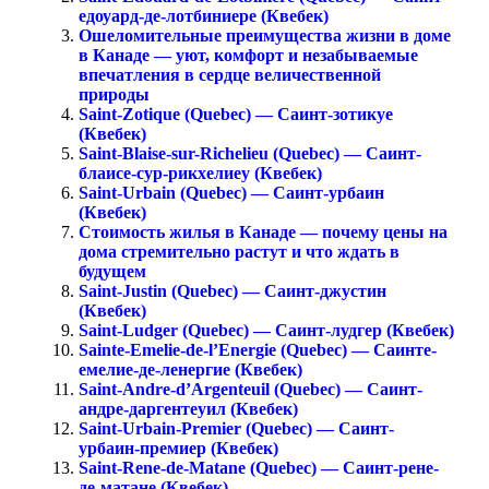
едоуард-де-лотбиниере (Квебек)
Ошеломительные преимущества жизни в доме
в Канаде — уют, комфорт и незабываемые
впечатления в сердце величественной
природы
Saint-Zotique (Quebec) — Саинт-зотикуе
(Квебек)
Saint-Blaise-sur-Richelieu (Quebec) — Саинт-
блаисе-сур-рикхелиеу (Квебек)
Saint-Urbain (Quebec) — Саинт-урбаин
(Квебек)
Стоимость жилья в Канаде — почему цены на
дома стремительно растут и что ждать в
будущем
Saint-Justin (Quebec) — Саинт-джустин
(Квебек)
Saint-Ludger (Quebec) — Саинт-лудгер (Квебек)
Sainte-Emelie-de-l’Energie (Quebec) — Саинте-
емелие-де-ленергие (Квебек)
Saint-Andre-d’Argenteuil (Quebec) — Саинт-
андре-даргентеуил (Квебек)
Saint-Urbain-Premier (Quebec) — Саинт-
урбаин-премиер (Квебек)
Saint-Rene-de-Matane (Quebec) — Саинт-рене-
де-матане (Квебек)