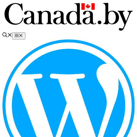
Перейти
к
содержимому
Меню