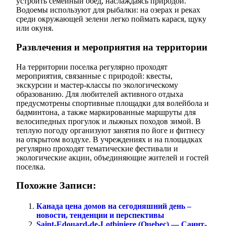
устроить семейный обед, наслаждаясь природой.
Водоемы используют для рыбалки: на озерах и реках
среди окружающей зелени легко поймать карася, щуку
или окуня.
Развлечения и мероприятия на территории
На территории поселка регулярно проходят
мероприятия, связанные с природой: квесты,
экскурсии и мастер-классы по экологическому
образованию. Для любителей активного отдыха
предусмотрены спортивные площадки для волейбола и
бадминтона, а также маркированные маршруты для
велосипедных прогулок и лыжных походов зимой. В
теплую погоду организуют занятия по йоге и фитнесу
на открытом воздухе. В учреждениях и на площадках
регулярно проходят тематические фестивали и
экологические акции, объединяющие жителей и гостей
поселка.
Похожие Записи:
Канада цена домов на сегодняшний день –
новости, тенденции и перспективы
Saint-Edouard-de-Lotbiniere (Quebec) — Саинт-