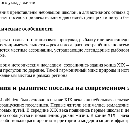
ого уклада жизни.
ения представлены небольшой школой, а для активного отдыха
лает поселок привлекательным для семей, ценящих тишину и без
ические особенности
рсы позволяют организовать прогулки, рыбалку или велосипед
стопримечательности – реки и леса, распространённые по всем
аются местные ассоциации, устраивающие легендарные рыболов
хе.
своим историческим наследием: сохранились здания конца XIX –
я прогулок по деревне. Такой гармоничный микс природы и исто
икальным местом в рамках региона.
ния и развитие поселка на современном 
-Lotbinière был основан в начале XIX века как небольшая сельск
французских поселенцев. Первые жители занимались земледелие
говых путей. В середине XIX века появились первые школы и ц
нию сообщества и повышению уровня жизни. В конце XIX – нач
пособствовало расширению территории и модернизации инфраст