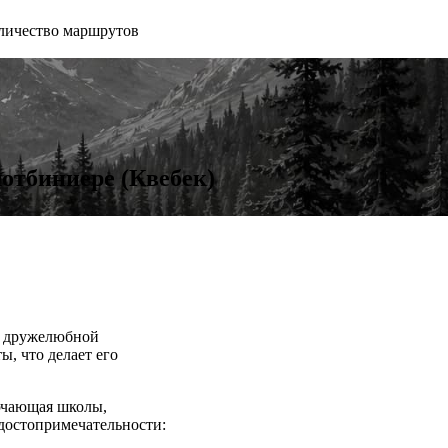
личество маршрутов
лотбиниере (Квебек)
и дружелюбной
, что делает его
лючающая школы,
 достопримечательности: