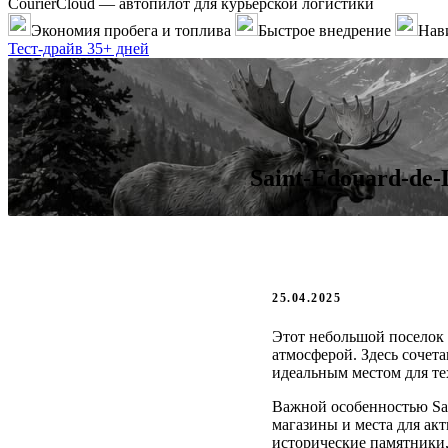
CourierCloud — автопилот для курьерской логистики
Экономия пробега и топлива
Быстрое внедрение
Нави
Тест-драйв 35+ дней
Saint-Edouard-de-
25.04.2025
Этот небольшой поселок
атмосферой. Здесь сочет
идеальным местом для те
Важной особенностью Sai
магазины и места для ак
исторические памятники,