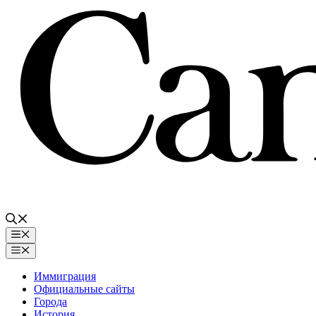
Перейти
к
содержимому
Меню
Меню
Иммиграция
Официальные сайты
Города
История