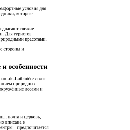
комфортные условия для
здники, которые
редлагают свежие
и. Для туристов
 природными красотами.
ые стороны и
е и особенности
rd-de-Lotbinière стоит
етанием природных
 окружённые лесами и
ны, почта и церковь,
но вписана в
центры – предпочитается