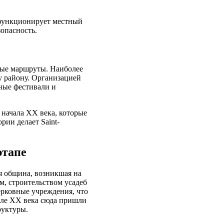
 функционирует местный
опасность.
ные маршруты. Наиболее
у району. Организацией
ные фестивали и
 начала XX века, которые
рии делает Saint-
этапе
ая община, возникшая на
м, строительством усадеб
ерковные учреждения, что
але XX века сюда пришли
руктуры.