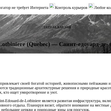
гатор не требует Интернета
Контроль курьеров
Любое ко
ГОРОДА КАНАДЫ
Lotbiniere (Quebec) — Саинт-едоуард-де-
 привлекает своей богатой историей, живописными пейзажами 
аются традиционные архитектурные решения и природные красоты
х, кто ищет умиротворение и уют.
nt-Edouard-de-Lotbiniere является развитая инфраструктура, вк
тивного отдыха. Планируя визит, обратите внимание на местные
 небольшие церкви и природные зоны для прогулок.