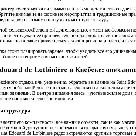
арактеризуется мягкими зимами и теплыми летами, что создает 
братите внимание на сезонные мероприятия и традиционные пра
едоставляют возможность узнать местную культуру.
итой сельскохозяйственной деятельностью, а местные фермеры п
ынки, что делает ее привлекательной для любителей гастрономи
оторые позволяют прикоснуться к жизни региона и насладиться
лка стоит планировать заранее, чтобы увидеть все его уникальн
 тёплое гостеприимство местных жителей.
douard-de-Lotbinière в Квебеке: описани
койного отдыха или уединения, обратить внимание на Saint-Edoua
ичается небольшой численностью населения и гармоничным соч
ими зданиями. В центре внимания здесь – уютные жилые дома,
щение настоящей сельской идиллии.
раструктура
вляется его компактность: все важные объекты, такие как магази
пешеходной доступности. Современная инфраструктура аккурат
int-Edouard-de-Lotbinière редко встречаются крупные торговые 