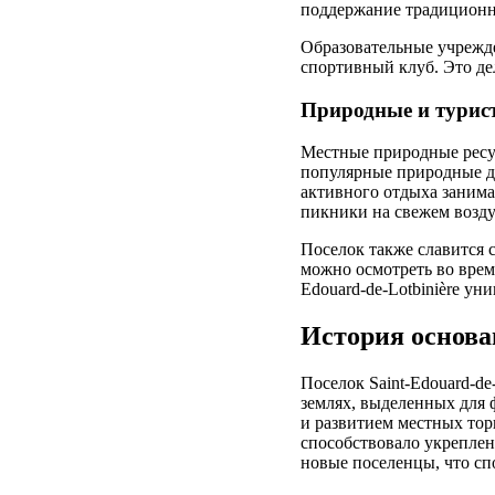
поддержание традиционн
Образовательные учрежд
спортивный клуб. Это де
Природные и турист
Местные природные ресу
популярные природные до
активного отдыха заним
пикники на свежем возду
Поселок также славится 
можно осмотреть во врем
Edouard-de-Lotbinière ун
История основа
Поселок Saint-Edouard-de
землях, выделенных для 
и развитием местных тор
способствовало укрепле
новые поселенцы, что с