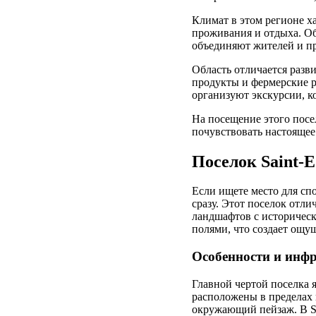
Климат в этом регионе х
проживания и отдыха. О
объединяют жителей и пр
Область отличается разв
продукты и фермерские р
организуют экскурсии, к
На посещение этого посе
почувствовать настоящее
Поселок Saint-E
Если ищете место для спо
сразу. Этот поселок отл
ландшафтов с историческ
полями, что создает ощу
Особенности и инф
Главной чертой поселка я
расположены в пределах 
окружающий пейзаж. В Sa