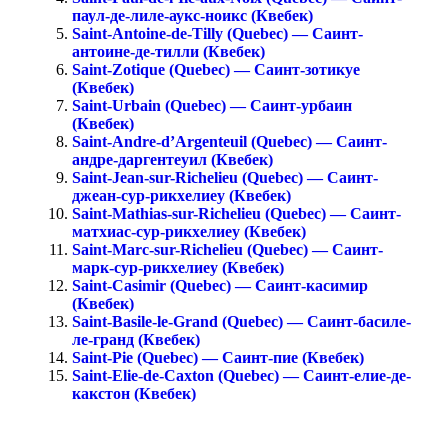
паул-де-лиле-аукс-ноикс (Квебек)
Saint-Antoine-de-Tilly (Quebec) — Саинт-
антоине-де-тилли (Квебек)
Saint-Zotique (Quebec) — Саинт-зотикуе
(Квебек)
Saint-Urbain (Quebec) — Саинт-урбаин
(Квебек)
Saint-Andre-d’Argenteuil (Quebec) — Саинт-
андре-даргентеуил (Квебек)
Saint-Jean-sur-Richelieu (Quebec) — Саинт-
джеан-сур-рикхелиеу (Квебек)
Saint-Mathias-sur-Richelieu (Quebec) — Саинт-
матхиас-сур-рикхелиеу (Квебек)
Saint-Marc-sur-Richelieu (Quebec) — Саинт-
марк-сур-рикхелиеу (Квебек)
Saint-Casimir (Quebec) — Саинт-касимир
(Квебек)
Saint-Basile-le-Grand (Quebec) — Саинт-басиле-
ле-гранд (Квебек)
Saint-Pie (Quebec) — Саинт-пие (Квебек)
Saint-Elie-de-Caxton (Quebec) — Саинт-елие-де-
какстон (Квебек)