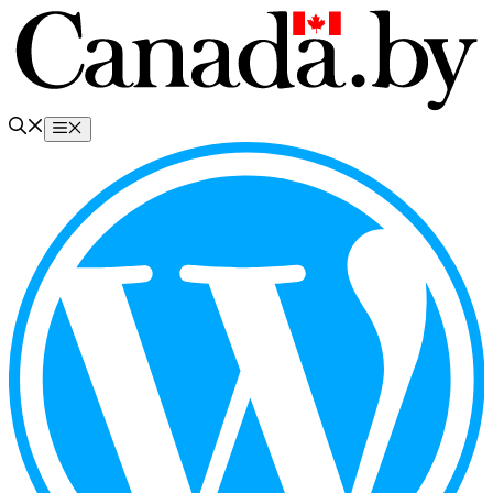
Перейти
к
содержимому
Меню