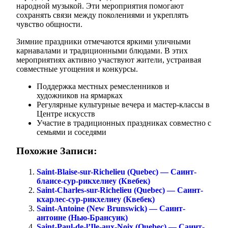
народной музыкой. Эти мероприятия помогают
сохранять связи между поколениями и укреплять
чувство общности.
Зимние праздники отмечаются яркими уличными
карнавалами и традиционными блюдами. В этих
мероприятиях активно участвуют жители, устраивая
совместные угощения и конкурсы.
Поддержка местных ремесленников и
художников на ярмарках
Регулярные культурные вечера и мастер-классы в
Центре искусств
Участие в традиционных праздниках совместно с
семьями и соседями
Похожие Записи:
Saint-Blaise-sur-Richelieu (Quebec) — Саинт-
блаисе-сур-рикхелиеу (Квебек)
Saint-Charles-sur-Richelieu (Quebec) — Саинт-
кхарлес-сур-рикхелиеу (Квебек)
Saint-Antoine (New Brunswick) — Саинт-
антоине (Нью-Брансуик)
Saint-Paul-de-l’Ile-aux-Noix (Quebec) — Саинт-